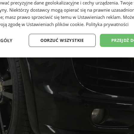
wać precyzyjne dane geolokalizacyjne i cechy urządzenia. Twoje
tryny. Niektórzy dostawcy mogą opierać się na prawnie uzasadnio
ie; masz prawo sprzeciwić się temu w
Ustawieniach reklam
. Może
woją zgodę w
Ustawieniach plików cookie
.
Polityka prywatności
EGÓŁY
ODRZUĆ WSZYSTKIE
PRZEJDŹ 
Wydajność
Targetowanie
Funkcjonalność
Ni
ezbędne
Wydajność
Targetowanie
Funkcjonalność
Niesklasyfikow
ie umożliwiają korzystanie z podstawowych funkcji strony internetowej, takich jak log
Bez niezbędnych plików cookie nie można prawidłowo korzystać ze strony internetowe
Okres
Provider
/
Domena
Opis
przechowywania