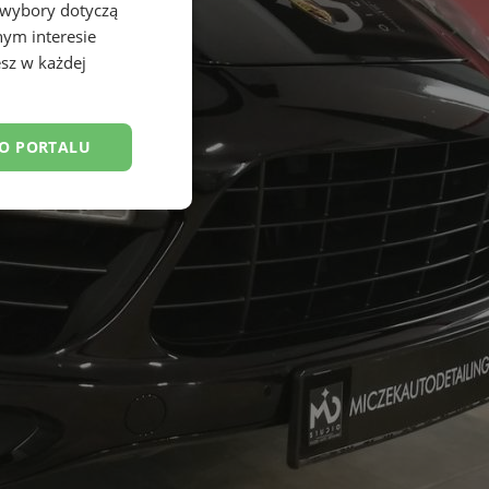
 wybory dotyczą
nym interesie
sz w każdej
DO PORTALU
esklasyfikowane
ane
owanie użytkownika i
j.