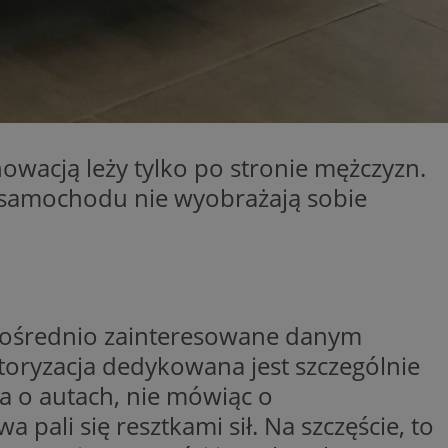
entyfikator sesji.
entyfikator sesji.
entyfikator sesji.
nformacje o zgodzie
ncjach dotyczących
ia z witryny.
olityki prywatności
owacją leży tylko po stronie mężczyzn.
ich przestrzeganie
temu użytkownik nie
woich preferencji,
o samochodu nie wyobrażają sobie
 z regulacjami
 identyfikatora
erów obsługuje
ekście
zpośrednio zainteresowane danym
lu optymalizacji
toryzacja dedykowana jest szczególnie
 do przechowywania
a o autach, nie mówiąc o
niu do usług
e, czy użytkownik
ali się resztkami sił. Na szczęście, to
enia lub reklamy.
niania ludzi i