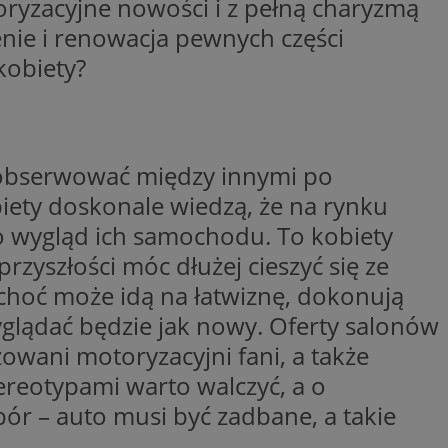
toryzacyjne nowości i z pełną charyzmą
trony internetowej,
e ważnych raportów
nie i renowacja pewnych części
ryny internetowej.
kobiety?
rzez usługę Cookie-
preferencji
 na pliki cookie.
ookie Cookie-
y gościa na
 zaobserwować między innymi po
nych celów
iety doskonale wiedzą, że na rynku
o wygląd ich samochodu. To kobiety
rzyszłości móc dłużej cieszyć się ze
choć może idą na łatwiznę, dokonują
lytics do
glądać będzie jak nowy. Oferty salonów
dzającego, który
dwiedzającego w
zowani motoryzacyjni fani, a także
 Analytics - co
i temu Bidswitch
wanej usługi
i zapewnić, że
rozróżniania
reotypami warto walczyć, a o
e tych samych
ie losowo
nta. Jest on
ór – auto musi być zadbane, a takie
ynie i służy do
dzającego, który
, sesji i kampanii
dwiedzającego w
st używany do
i temu Bidswitch
yfikacji urządzeń