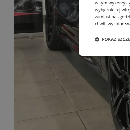
w tym wykorzysty
wyłącznie tej wi
zamiast na zgodz
chwili wycofać s
POKAŻ SZCZ
Niezbędne
Ni
Niezbędne pliki cook
zarządzanie kontem. 
Nazwa