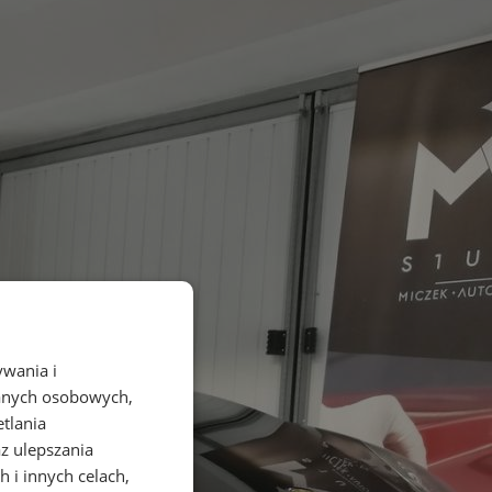
ywania i
danych osobowych,
etlania
az ulepszania
 i innych celach,