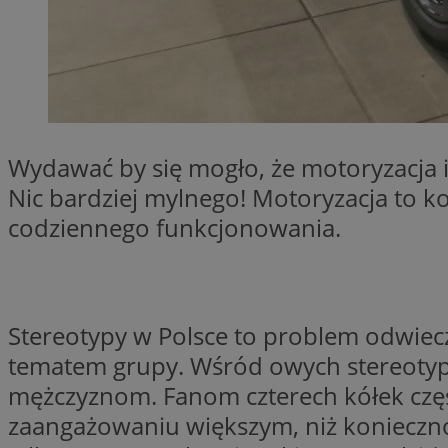
SessID
QeSessID
MvSessID
VISITOR_PRIVACY_
Wydawać by się mogło, że motoryzacja i 
Nic bardziej mylnego! Motoryzacja to 
codziennego funkcjonowania.
suid
INGRESSCOOKIE
Stereotypy w Polsce to problem odwiec
tematem grupy. Wśród owych stereotypów
euds
mężczyznom. Fanom czterech kółek częst
zaangażowaniu większym, niż koniecznoś
__cf_bm