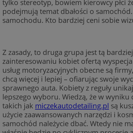
tylko stereotyp, bowiem kierowcy płci ż
podejmują temat dbałości o samochód. A
samochodu. Kto bardziej ceni sobie wiz
CookieScriptConse
li_gc
Z zasady, to druga grupa jest tą bardz
zainteresowaniu kobiet ofertą wyspecja
usług motoryzacyjnych obecne są firmy
Nazwa
chcą więcej i lepiej – ofiarując swoje 
Nazwa
Nazwa
sprawnego auta. Kobiety z reguły unik
ustat_5q1fpXenruu
_ga_VBEXFQ7ESL
lepszego wyboru. Wiedzą, że w wyniku 
ADK_EX_11
tuuid_lu
takich jak
miczekautodetailing.pl
są kusz
ustat_wifky5Xx15n
_ga
ustat_lcx1lqx4r6x3
użycie zaawansowanych narzędzi i kosm
ustat_hp8X2ki0r9b
samochód należycie dbać. Wtedy nie ma 
tuuid_lu
__mguid_
właśnie będzie po cyklicznym procesie a