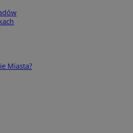
adów
skach
ie Miasta?