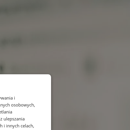
ywania i
danych osobowych,
etlania
az ulepszania
 i innych celach,