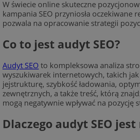
W świecie online skuteczne pozycjonow
SessID
kampania SEO przyniosła oczekiwane re
QeSessID
pozwala na opracowanie strategii pozy
MvSessID
VISITOR_PRIVACY_
Co to jest audyt SEO?
Audyt SEO
to kompleksowa analiza stro
wyszukiwarek internetowych, takich jak
suid
jejstrukturę, szybkość ładowania, opty
zewnętrznych, a także treść, którą znaj
INGRESSCOOKIE
mogą negatywnie wpływać na pozycję s
euds
Dlaczego audyt SEO jest
__cf_bm