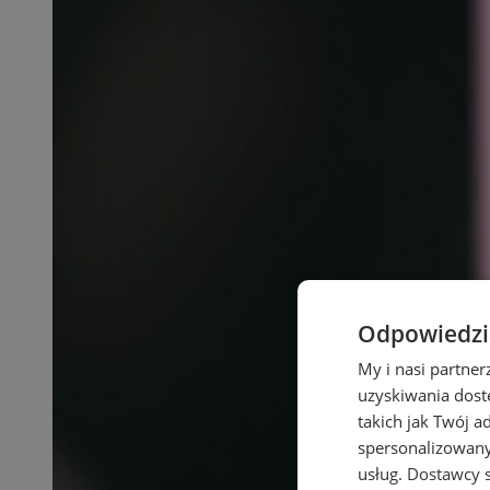
Odpowiedzia
My i nasi partne
uzyskiwania dost
takich jak Twój a
spersonalizowanyc
usług.
Dostawcy s