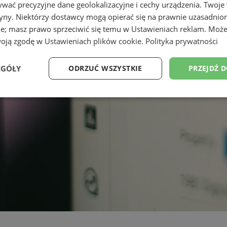
wać precyzyjne dane geolokalizacyjne i cechy urządzenia. Twoje
tryny. Niektórzy dostawcy mogą opierać się na prawnie uzasadnio
ie; masz prawo sprzeciwić się temu w
Ustawieniach reklam
. Może
woją zgodę w
Ustawieniach plików cookie
.
Polityka prywatności
EGÓŁY
ODRZUĆ WSZYSTKIE
PRZEJDŹ 
Wydajność
Targetowanie
Funkcjonalność
Ni
ezbędne
Wydajność
Targetowanie
Funkcjonalność
Niesklasyfikow
ie umożliwiają korzystanie z podstawowych funkcji strony internetowej, takich jak log
Bez niezbędnych plików cookie nie można prawidłowo korzystać ze strony internetowe
Okres
Provider
/
Domena
Opis
przechowywania