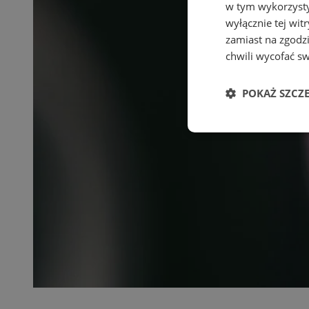
w tym wykorzysty
wyłącznie tej wi
zamiast na zgodz
chwili wycofać s
POKAŻ SZCZ
Niezbędne
Ni
Niezbędne pliki cook
zarządzanie kontem. 
Nazwa