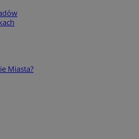
adów
skach
ie Miasta?