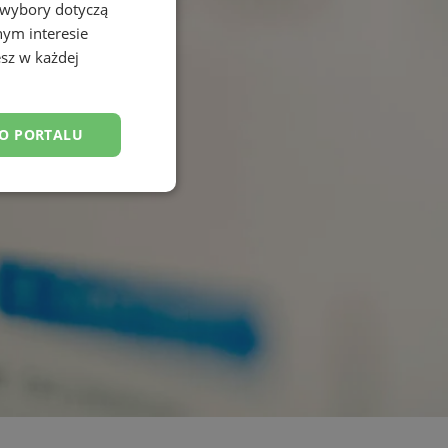
 wybory dotyczą
nym interesie
sz w każdej
DO PORTALU
esklasyfikowane
ane
owanie użytkownika i
j.