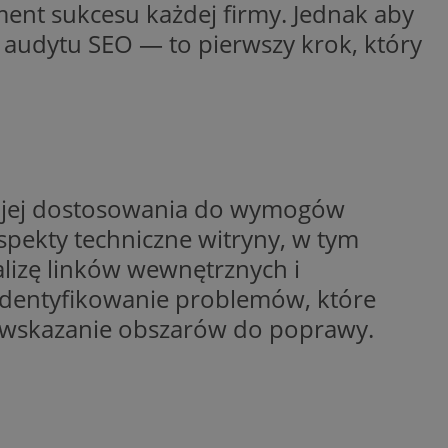
ent sukcesu każdej firmy. Jednak aby
entyfikator sesji.
 audytu SEO — to pierwszy krok, który
entyfikator sesji.
entyfikator sesji.
nformacje o zgodzie
ncjach dotyczących
ia z witryny.
olityki prywatności
ich przestrzeganie
temu użytkownik nie
woich preferencji,
nę jej dostosowania do wymogów
 z regulacjami
spekty techniczne witryny, w tym
 identyfikatora
alizę linków wewnętrznych i
 zidentyfikowanie problemów, które
erów obsługuje
ekście
e wskazanie obszarów do poprawy.
lu optymalizacji
 do przechowywania
niu do usług
e, czy użytkownik
enia lub reklamy.
niania ludzi i