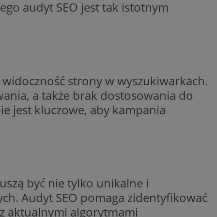
ego audyt SEO jest tak istotnym
trony internetowej,
e ważnych raportów
ryny internetowej.
rzez usługę Cookie-
preferencji
 na pliki cookie.
ookie Cookie-
y gościa na
 widoczność strony w wyszukiwarkach.
nych celów
wania, a także brak dostosowania do
e jest kluczowe, aby kampania
lytics do
dzającego, który
dwiedzającego w
 Analytics - co
i temu Bidswitch
wanej usługi
i zapewnić, że
szą być nie tylko unikalne i
rozróżniania
e tych samych
ie losowo
ych. Audyt SEO pomaga zidentyfikować
nta. Jest on
ynie i służy do
dzającego, który
ć z aktualnymi algorytmami
, sesji i kampanii
dwiedzającego w
st używany do
i temu Bidswitch
yfikacji urządzeń