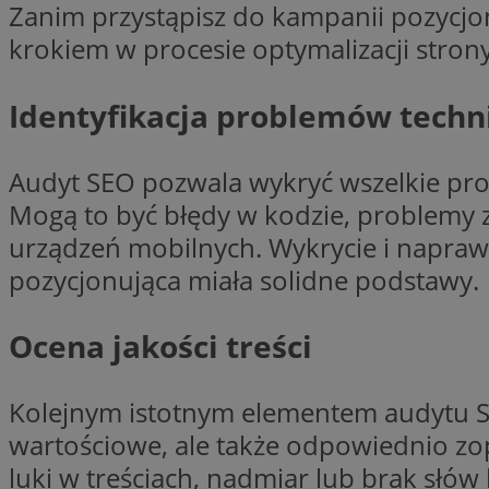
Zanim przystąpisz do kampanii pozycjon
krokiem w procesie optymalizacji strony
CookieScriptConse
Identyfikacja problemów techn
li_gc
Audyt SEO pozwala wykryć wszelkie pr
Mogą to być błędy w kodzie, problemy z
urządzeń mobilnych. Wykrycie i napraw
pozycjonująca miała solidne podstawy.
Nazwa
Nazwa
Nazwa
ustat_5q1fpXenruu
_ga_VBEXFQ7ESL
Ocena jakości treści
ADK_EX_11
tuuid_lu
ustat_wifky5Xx15n
_ga
Kolejnym istotnym elementem audytu SEO 
ustat_lcx1lqx4r6x3
wartościowe, ale także odpowiednio z
ustat_hp8X2ki0r9b
tuuid_lu
luki w treściach, nadmiar lub brak słów
__mguid_