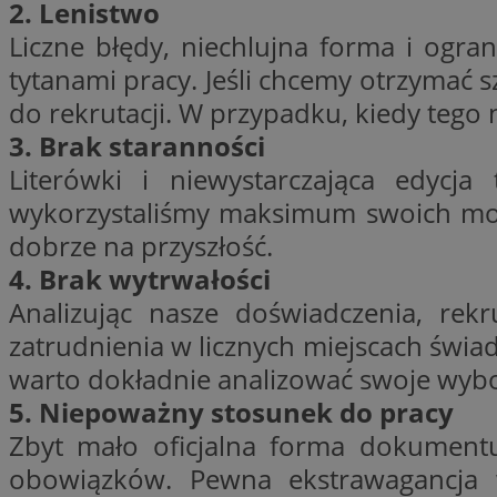
2. Lenistwo
SessID
Liczne błędy, niechlujna forma i ogra
QeSessID
tytanami pracy. Jeśli chcemy otrzymać 
MvSessID
do rekrutacji. W przypadku, kiedy teg
VISITOR_PRIVACY_
3. Brak staranności
Literówki i niewystarczająca edycja
wykorzystaliśmy maksimum swoich możl
dobrze na przyszłość.
4. Brak wytrwałości
suid
Analizując nasze doświadczenia, rek
zatrudnienia w licznych miejscach świa
INGRESSCOOKIE
warto dokładnie analizować swoje wybor
5. Niepoważny stosunek do pracy
euds
Zbyt mało oficjalna forma dokumentu
obowiązków. Pewna ekstrawagancja 
__cf_bm