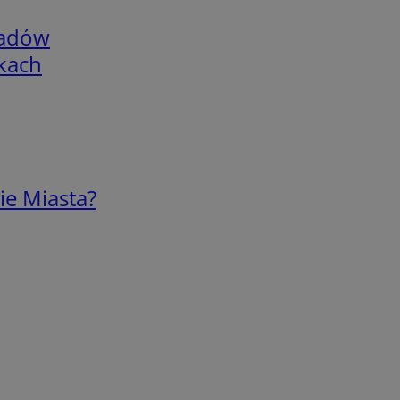
adów
skach
ie Miasta?