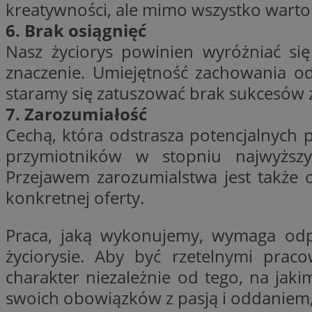
kreatywności, ale mimo wszystko wart
6. Brak osiągnięć
Nasz życiorys powinien wyróżniać się
CookieScriptConse
znaczenie. Umiejętność zachowania o
staramy się zatuszować brak sukcesów
li_gc
7. Zarozumiałość
Cechą, która odstrasza potencjalnych
przymiotników w stopniu najwyższym,
Przejawem zarozumialstwa jest także 
Nazwa
Nazwa
konkretnej oferty.
Nazwa
ustat_5q1fpXenruu
_ga_VBEXFQ7ESL
ADK_EX_11
tuuid_lu
Praca, jaką wykonujemy, wymaga odpow
ustat_wifky5Xx15n
_ga
życiorysie. Aby być rzetelnymi prac
ustat_lcx1lqx4r6x3
charakter niezależnie od tego, na jak
ustat_hp8X2ki0r9b
swoich obowiązków z pasją i oddanie
tuuid_lu
__mguid_