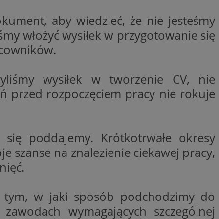
entyfikator sesji.
okument, aby wiedzieć, że nie jesteśmy
entyfikator sesji.
iśmy włożyć wysiłek w przygotowanie się
entyfikator sesji.
pracowników.
nformacje o zgodzie
ncjach dotyczących
ia z witryny.
olityki prywatności
ożyliśmy wysiłek w tworzenie CV, nie
ich przestrzeganie
temu użytkownik nie
ń przed rozpoczęciem pracy nie rokuje
woich preferencji,
 z regulacjami
 identyfikatora
o się poddajemy. Krótkotrwałe okresy
e szanse na znalezienie ciekawej pracy,
erów obsługuje
ekście
lu optymalizacji
nięć.
 do przechowywania
niu do usług
 o tym, w jaki sposób podchodzimy do
e, czy użytkownik
enia lub reklamy.
 zawodach wymagających szczególnej
niania ludzi i