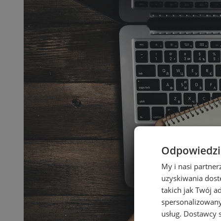
Odpowiedzia
My i nasi partne
uzyskiwania dost
takich jak Twój a
spersonalizowanyc
usług.
Dostawcy s