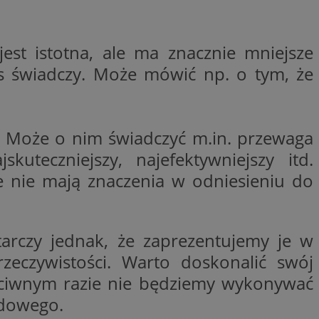
trony internetowej,
e ważnych raportów
ryny internetowej.
est istotna, ale ma znacznie mniejsze
rzez usługę Cookie-
preferencji
s świadczy. Może mówić np. o tym, że
 na pliki cookie.
ookie Cookie-
y gościa na
nych celów
. Może o nim świadczyć m.in. przewaga
uteczniejszy, najefektywniejszy itd.
e nie mają znaczenia w odniesieniu do
lytics do
dzającego, który
tarczy jednak, że zaprezentujemy je w
dwiedzającego w
 Analytics - co
i temu Bidswitch
zeczywistości. Warto doskonalić swój
wanej usługi
i zapewnić, że
rozróżniania
e tych samych
rzeciwnym razie nie będziemy wykonywać
ie losowo
nta. Jest on
ynie i służy do
wodowego.
dzającego, który
, sesji i kampanii
dwiedzającego w
st używany do
i temu Bidswitch
yfikacji urządzeń