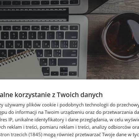
lne korzystanie z Twoich danych
rzy używamy plików cookie i podobnych technologii do przechow
ępu do informacji na Twoim urządzeniu oraz do przetwarzania 
dres IP, unikalne identyfikatory i dane przeglądania, w celu wyświ
h reklam i treści, pomiaru reklam i treści, analizy odbiorców or
tron trzecich (1845)
mogą również przetwarzać Twoje dane w tych