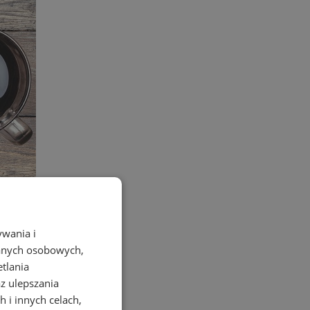
ywania i
danych osobowych,
etlania
az ulepszania
 i innych celach,