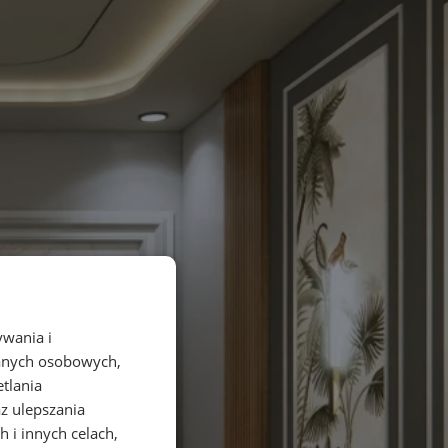
ywania i
danych osobowych,
etlania
az ulepszania
 i innych celach,