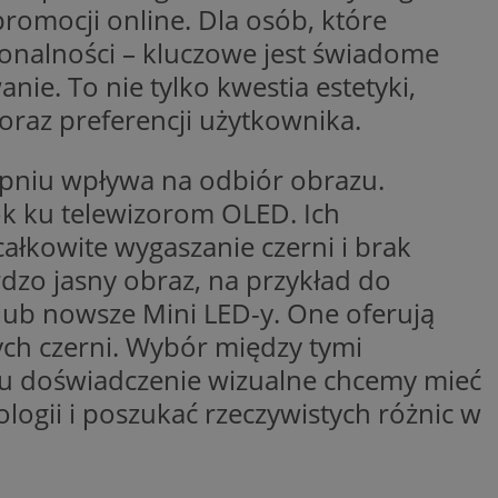
promocji online. Dla osób, które
entyfikator sesji.
cjonalności – kluczowe jest świadome
entyfikator sesji.
e. To nie tylko kwestia estetyki,
entyfikator sesji.
oraz preferencji użytkownika.
nformacje o zgodzie
ncjach dotyczących
ia z witryny.
olityki prywatności
opniu wpływa na odbiór obrazu.
ich przestrzeganie
temu użytkownik nie
rok ku telewizorom OLED. Ich
woich preferencji,
 z regulacjami
ałkowite wygaszanie czerni i brak
rdzo jasny obraz, na przykład do
 identyfikatora
lub nowsze Mini LED-y. One oferują
zych czerni. Wybór między tymi
erów obsługuje
ekście
lu optymalizacji
zaju doświadczenie wizualne chcemy mieć
logii i poszukać rzeczywistych różnic w
 do przechowywania
niu do usług
e, czy użytkownik
enia lub reklamy.
niania ludzi i