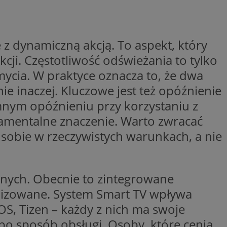
trony internetowej,
e ważnych raportów
ryny internetowej.
rzez usługę Cookie-
e z dynamiczną akcją. To aspekt, który
preferencji
 na pliki cookie.
cji. Częstotliwość odświeżania to tylko
ookie Cookie-
mycia. W praktyce oznacza to, że dwa
y gościa na
nych celów
e inaczej. Kluczowe jest też opóźnienie
mnym opóźnieniu przy korzystaniu z
ndamentalne znaczenie. Warto zwracać
 sobie w rzeczywistych warunkach, a nie
lytics do
dzającego, który
dwiedzającego w
jnych. Obecnie to zintegrowane
 Analytics - co
i temu Bidswitch
wanej usługi
i zapewnić, że
nalizowane. System Smart TV wpływa
rozróżniania
e tych samych
ie losowo
S, Tizen – każdy z nich ma swoje
nta. Jest on
ynie i służy do
dzającego, który
, sesji i kampanii
, po sposób obsługi. Osoby, które cenią
dwiedzającego w
st używany do
i temu Bidswitch
yfikacji urządzeń