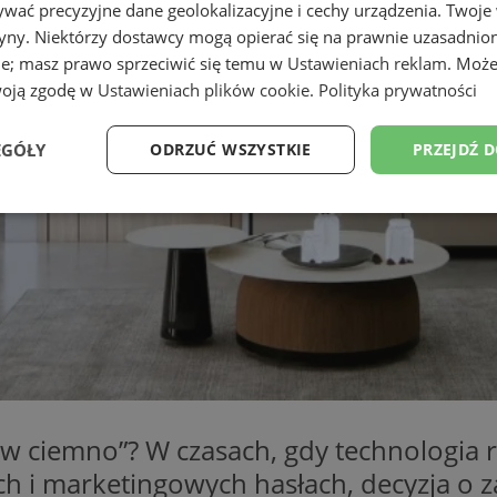
wać precyzyjne dane geolokalizacyjne i cechy urządzenia. Twoje
tryny. Niektórzy dostawcy mogą opierać się na prawnie uzasadnio
ie; masz prawo sprzeciwić się temu w
Ustawieniach reklam
. Może
woją zgodę w
Ustawieniach plików cookie
.
Polityka prywatności
EGÓŁY
ODRZUĆ WSZYSTKIE
PRZEJDŹ 
Wydajność
Targetowanie
Funkcjonalność
Ni
ezbędne
Wydajność
Targetowanie
Funkcjonalność
Niesklasyfikow
ie umożliwiają korzystanie z podstawowych funkcji strony internetowej, takich jak log
Bez niezbędnych plików cookie nie można prawidłowo korzystać ze strony internetowe
 „w ciemno”? W czasach, gdy technologia 
Okres
ach i marketingowych hasłach, decyzja o
Provider
/
Domena
Opis
przechowywania