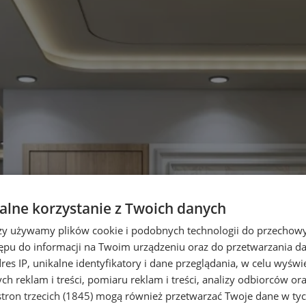
lne korzystanie z Twoich danych
rzy używamy plików cookie i podobnych technologii do przechow
ępu do informacji na Twoim urządzeniu oraz do przetwarzania 
dres IP, unikalne identyfikatory i dane przeglądania, w celu wyświ
h reklam i treści, pomiaru reklam i treści, analizy odbiorców or
tron trzecich (1845)
mogą również przetwarzać Twoje dane w tych