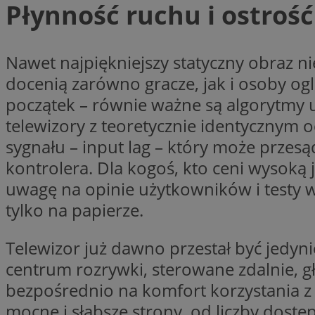
Płynność ruchu i ostroś
CookieScriptConse
Nawet najpiękniejszy statyczny obraz nie
docenią zarówno gracze, jak i osoby ogl
początek – równie ważne są algorytmy u
li_gc
telewizory z teoretycznie identycznym 
sygnału – input lag – który może przes
kontrolera. Dla kogoś, kto ceni wysoką
Nazwa
uwagę na opinie użytkowników i testy wi
Nazwa
Nazwa
ustat_5q1fpXenruu
tylko na papierze.
_ga_VBEXFQ7ESL
ADK_EX_11
tuuid_lu
Telewizor już dawno przestał być jedy
ustat_wifky5Xx15n
_ga
centrum rozrywki, sterowane zdalnie, g
ustat_lcx1lqx4r6x3
bezpośrednio na komfort korzystania z 
ustat_hp8X2ki0r9b
tuuid_lu
mocne i słabsze strony, od liczby dostęp
__mguid_