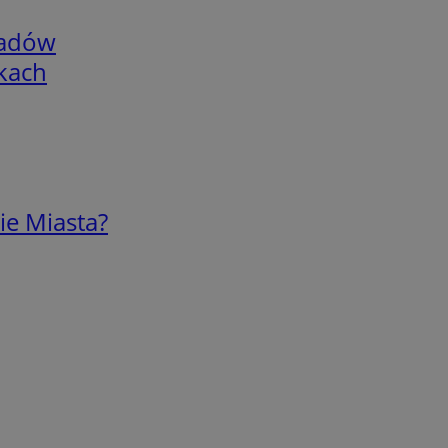
adów
skach
ie Miasta?