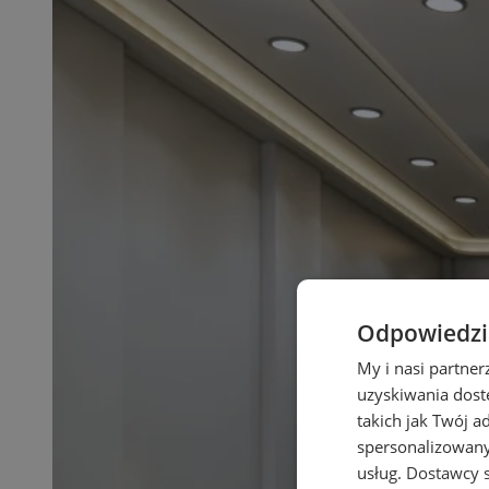
Odpowiedzia
My i nasi partne
uzyskiwania dost
takich jak Twój a
spersonalizowanyc
usług.
Dostawcy s