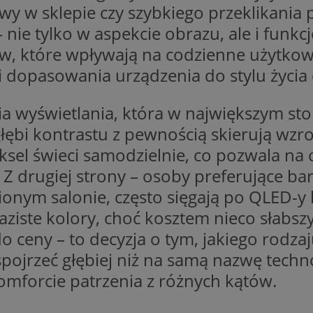
awy w sklepie czy szybkiego przeklikania 
laziska.com.pl
1 rok
Ten plik cookie przechowuje id
– nie tylko w aspekcie obrazu, ale i funk
laziska.com.pl
1 rok
Ten plik cookie przechowuje id
które wpływają na codzienne użytkowani
laziska.com.pl
1 rok
Ten plik cookie przechowuje id
i dopasowania urządzenia do stylu życia 
METADATA
5 miesięcy 4
Ten plik cookie przechowuje i
YouTube
tygodnie
użytkownika oraz jego prefere
.youtube.com
prywatności podczas korzystan
Rejestruje wybory dotyczące p
ia wyświetlania, która w największym st
i ustawień zgody, zapewniając 
w kolejnych wizytach. Dzięki 
 głębi kontrastu z pewnością skierują wz
musi ponownie konfigurować s
co zwiększa wygodę i zgodność
sel świeci samodzielnie, co pozwala na c
ochrony danych.
Z drugiej strony – osoby preferujące ba
1 rok
Do przechowywania unikalnego
Simplifi Holdings
sesji.
Inc.
onym salonie, często sięgają po QLED-y 
.simpli.fi
aziste kolory, choć kosztem nieco słabs
Sesja
Rejestruje, który klaster serw
NGINX Inc.
Google Privacy Policy
gościa. Jest to używane w kont
bh.contextweb.com
równoważenia obciążenia w ce
do ceny – to decyzja o tym, jakiego rod
doświadczenia użytkownika.
pojrzeć głębiej niż na samą nazwę techno
.rfihub.com
Sesja
Ten plik cookie jest używany
zgody użytkownika w odniesie
omforcie patrzenia z różnych kątów.
śledzenia. Zazwyczaj rejestruj
zdecydował się na usługi śledz
29 minut 59
Ten plik cookie służy do rozróż
Cloudflare Inc.