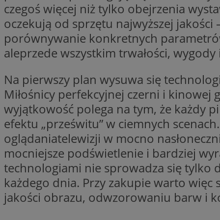
czegoś więcej niż tylko obejrzenia wyst
SessID
oczekują od sprzętu najwyższej jakości 
QeSessID
porównywanie konkretnych parametrów, 
MvSessID
aleprzede wszystkim trwałości, wygody 
VISITOR_PRIVACY_
Na pierwszy plan wysuwa się technolog
Miłośnicy perfekcyjnej czerni i kinowej
wyjątkowość polega na tym, że każdy pik
efektu „prześwitu” w ciemnych scenach. 
suid
oglądaniatelewizji w mocno nasłoneczni
mocniejsze podświetlenie i bardziej wyr
INGRESSCOOKIE
technologiami nie sprowadza się tylko 
każdego dnia. Przy zakupie warto więc s
euds
jakości obrazu, odwzorowaniu barw i k
__cf_bm