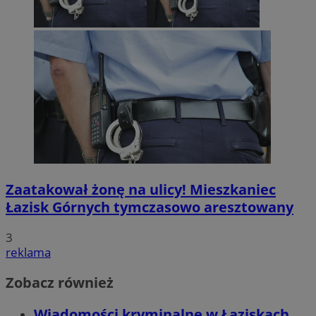
Zaatakował żonę na ulicy! Mieszkaniec
Łazisk Górnych tymczasowo aresztowany
3
reklama
Zobacz również
Wiadomości kryminalne w Łaziskach