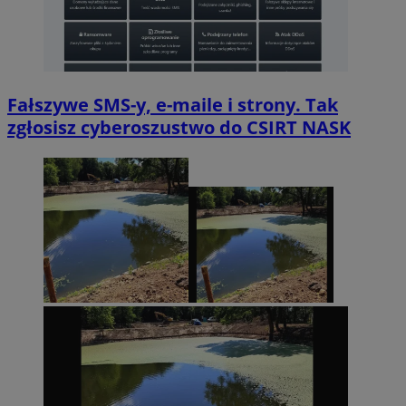
Fałszywe SMS-y, e-maile i strony. Tak
zgłosisz cyberoszustwo do CSIRT NASK