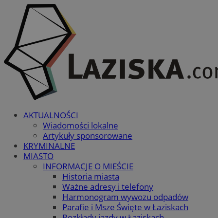
AKTUALNOŚCI
Wiadomości lokalne
Artykuły sponsorowane
KRYMINALNE
MIASTO
INFORMACJE O MIEŚCIE
Historia miasta
Ważne adresy i telefony
Harmonogram wywozu odpadów
Parafie i Msze Święte w Łaziskach
Rozkłady jazdy w Łaziskach