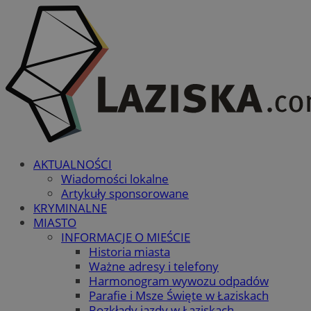
AKTUALNOŚCI
Wiadomości lokalne
Artykuły sponsorowane
KRYMINALNE
MIASTO
INFORMACJE O MIEŚCIE
Historia miasta
Ważne adresy i telefony
Harmonogram wywozu odpadów
Parafie i Msze Święte w Łaziskach
Rozkłady jazdy w Łaziskach