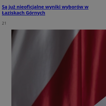
Są już nieoficjalne wyniki wyborów w
Łaziskach Górnych
21