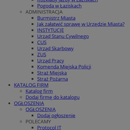
Pogoda w Łaziskach
ADMINISTRACJA
Burmistrz Miasta
Jak załatwić sprawę w Urzędzie Miasta?
INSTYTUCJE
Urząd Stanu Cywilnego
CUS
Urząd Skarbowy
ZUS
Urząd Pracy
Komenda Miejska Policji
Straż Miejska
Straż Pożarna
KATALOG FIRM
Katalog firm
Dodaj firmę do katalogu
OGŁOSZENIA
OGŁOSZENIA
Dodaj ogłoszenie
POLECAMY
Protocol IT