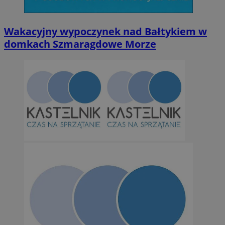
Wakacyjny wypoczynek nad Bałtykiem w
domkach Szmaragdowe Morze