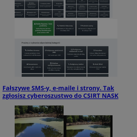
Fałszywe SMS-y, e-maile i strony. Tak
zgłosisz cyberoszustwo do CSIRT NASK