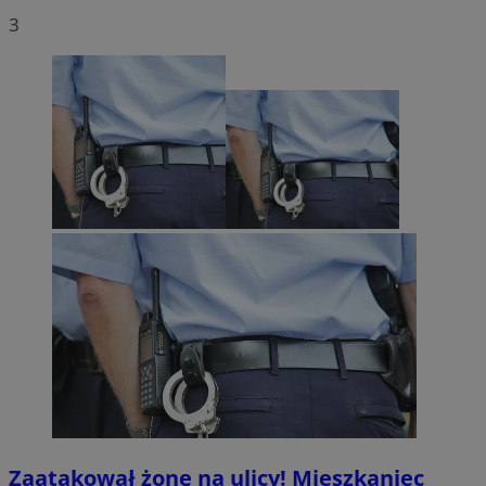
3
Zaatakował żonę na ulicy! Mieszkaniec