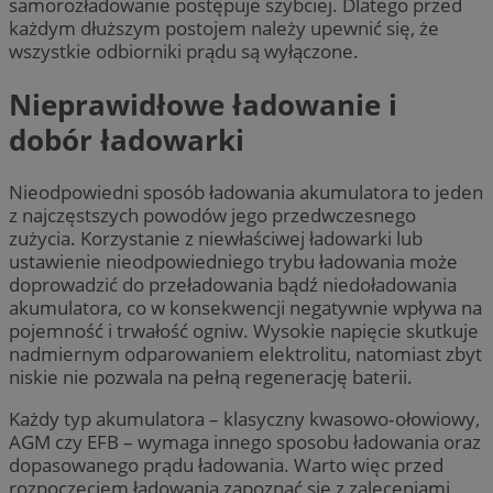
samorozładowanie postępuje szybciej. Dlatego przed
każdym dłuższym postojem należy upewnić się, że
wszystkie odbiorniki prądu są wyłączone.
Nieprawidłowe ładowanie i
dobór ładowarki
Nieodpowiedni sposób ładowania akumulatora to jeden
z najczęstszych powodów jego przedwczesnego
zużycia. Korzystanie z niewłaściwej ładowarki lub
ustawienie nieodpowiedniego trybu ładowania może
doprowadzić do przeładowania bądź niedoładowania
akumulatora, co w konsekwencji negatywnie wpływa na
pojemność i trwałość ogniw. Wysokie napięcie skutkuje
nadmiernym odparowaniem elektrolitu, natomiast zbyt
niskie nie pozwala na pełną regenerację baterii.
Każdy typ akumulatora – klasyczny kwasowo‑ołowiowy,
AGM czy EFB – wymaga innego sposobu ładowania oraz
dopasowanego prądu ładowania. Warto więc przed
rozpoczęciem ładowania zapoznać się z zaleceniami