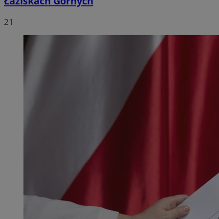
Łaziskach Górnych
21