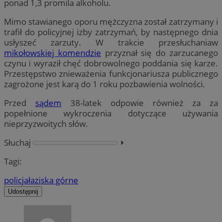
ponad 1,3 promila alkoholu.
Mimo stawianego oporu mężczyzna został zatrzymany i
trafił do policyjnej izby zatrzymań, by następnego dnia
usłyszeć zarzuty. W trakcie przesłuchaniaw
mikołowskiej komendzie
przyznał się do zarzucanego
czynu i wyraził chęć dobrowolnego poddania się karze.
Przestępstwo znieważenia funkcjonariusza publicznego
zagrożone jest karą do 1 roku pozbawienia wolności.
Przed
sądem
38-latek odpowie również za za
popełnione wykroczenia dotyczące używania
nieprzyzwoitych słów.
Słuchaj
⏵︎
Tagi:
policja
łaziska górne
Udostępnij