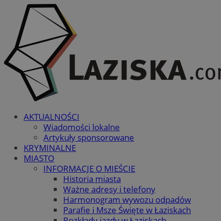
AKTUALNOŚCI
Wiadomości lokalne
Artykuły sponsorowane
KRYMINALNE
MIASTO
INFORMACJE O MIEŚCIE
Historia miasta
Ważne adresy i telefony
Harmonogram wywozu odpadów
Parafie i Msze Święte w Łaziskach
Rozkłady jazdy w Łaziskach