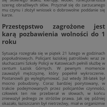
szereg obraźliwych słów. Przyznał się do zarzucanego
mu czynu i złożył wniosek o dobrowolne poddanie się
karze.
Przestępstwo zagrożone jest
karą pozbawienia wolności do 1
roku
Sytuacja rozegrała się w piątek 21 lutego w godzinach
popołudniowych. Policjant łaziskiej patrolówki wraz ze
słuchaczami Szkoły Policji w Katowicach pełnili służbę w
centum Łazisk Górnych. W pewnym momencie
zauważyli mężczyznę, który popełnił wykroczenie.
Postanowili go wylegitymować. Już wtedy 38-latek był
mocno pobudzony. Coraz bardziej poirytowany, w
trakcie podejmowanych przez policjantów czynności,
człowiek ten nie przebierał w słowach, w końcu
znieważył jednego ze stróżów prawa. Jak się później
okazało, łaziszczanin był nietrzeźwy, miał w organizmie