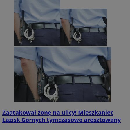
Zaatakował żonę na ulicy! Mieszkaniec
Łazisk Górnych tymczasowo aresztowany