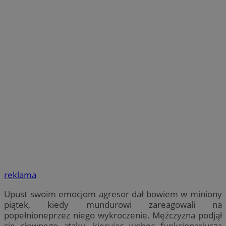
reklama
Upust swoim emocjom agresor dał bowiem w miniony
piątek, kiedy mundurowi zareagowali na
popełnioneprzez niego wykroczenie. Mężczyzna podjął
się słownego ataku, kierując wobec funkcjonariusza