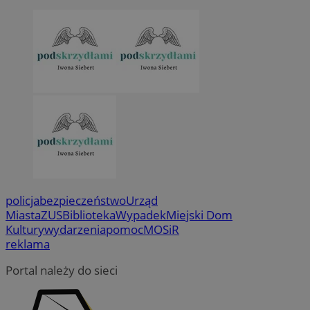
policja
bezpieczeństwo
Urząd
Miasta
ZUS
Biblioteka
Wypadek
Miejski Dom
Kultury
wydarzenia
pomoc
MOSiR
reklama
Portal należy do sieci