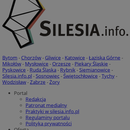
Bytom
-
Chorzów
-
Gliwice
-
Katowice
-
Łaziska Górne
-
Mikołów
-
Mysłowice
-
Orzesze
-
Piekary Śląskie
-
Pyskowice
-
Ruda Śląska
-
Rybnik
-
Siemianowice
-
Silesia.info.pl
-
Sosnowiec
-
Świętochłowice
-
Tychy
-
Wodzisław
-
Zabrze
-
Żory
Portal
Redakcja
Patronat medialny
Praktyki w silesia.info.pl
Regulaminy portalu
Polityka prywatności
Oferta