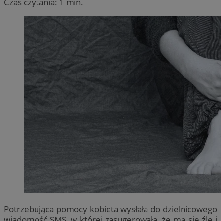
Czas czytania: 1 min.
Potrzebująca pomocy kobieta wysłała do dzielnicowego
wiadomość SMS, w której zasugerowała, że ma się źle i