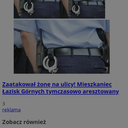
Zaatakował żonę na ulicy! Mieszkaniec
Łazisk Górnych tymczasowo aresztowany
3
reklama
Zobacz również