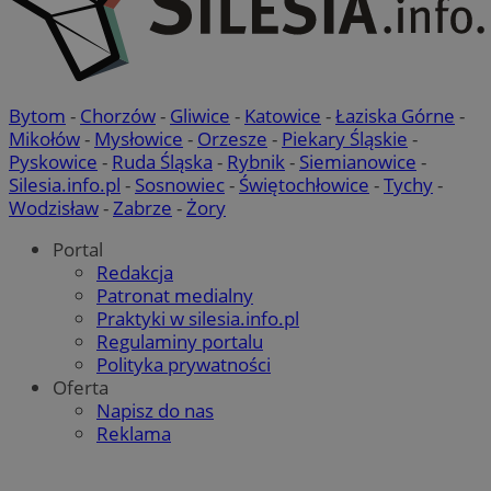
Bytom
-
Chorzów
-
Gliwice
-
Katowice
-
Łaziska Górne
-
Mikołów
-
Mysłowice
-
Orzesze
-
Piekary Śląskie
-
Pyskowice
-
Ruda Śląska
-
Rybnik
-
Siemianowice
-
Silesia.info.pl
-
Sosnowiec
-
Świętochłowice
-
Tychy
-
Wodzisław
-
Zabrze
-
Żory
Portal
Redakcja
Patronat medialny
Praktyki w silesia.info.pl
Regulaminy portalu
Polityka prywatności
Oferta
Napisz do nas
Reklama