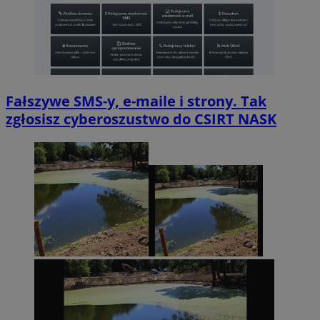
Fałszywe SMS-y, e-maile i strony. Tak
zgłosisz cyberoszustwo do CSIRT NASK