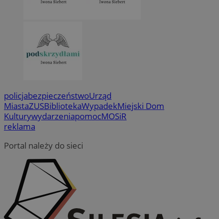
policja
bezpieczeństwo
Urząd
Miasta
ZUS
Biblioteka
Wypadek
Miejski Dom
Kultury
wydarzenia
pomoc
MOSiR
reklama
Portal należy do sieci