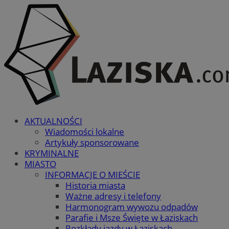
AKTUALNOŚCI
Wiadomości lokalne
Artykuły sponsorowane
KRYMINALNE
MIASTO
INFORMACJE O MIEŚCIE
Historia miasta
Ważne adresy i telefony
Harmonogram wywozu odpadów
Parafie i Msze Święte w Łaziskach
Rozkłady jazdy w Łaziskach