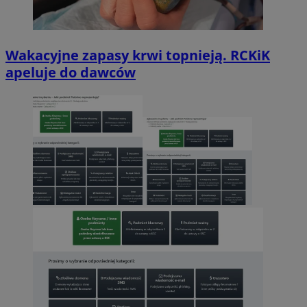
Wakacyjne zapasy krwi topnieją. RCKiK
apeluje do dawców