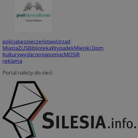
policja
bezpieczeństwo
Urząd
Miasta
ZUS
Biblioteka
Wypadek
Miejski Dom
Kultury
wydarzenia
pomoc
MOSiR
reklama
Portal należy do sieci