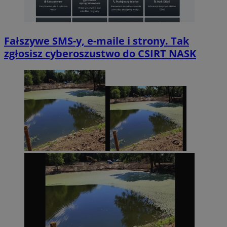
Fałszywe SMS-y, e-maile i strony. Tak
zgłosisz cyberoszustwo do CSIRT NASK