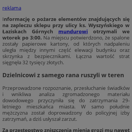
reklama
I
nformację o pożarze elementów znajdujących się
na zapleczu sklepu przy ulicy ks. Wyszyńskiego w
Łaziskach Górnych
mundurowi
otrzymali we
wtorek po 3:00.
Na miejscu potwierdzono, że spalone
zostały papierowe kartony, od których nadpaleniu
uległa między innymi część elewacji budynku oraz
skrzynka z bezpiecznikami. Łączna wartość strat
sięgnęła 32 tysięcy złotych.
Dzielnicowi z samego rana ruszyli w teren
Przeprowadzone rozpoznanie, przesłuchanie świadków
i wnikliwa analiza zgromadzonego materiału
dowodowego przyczyniła się do zatrzymania 29-
letniego mieszkańca miasta. W samo południe
mężczyzna został doprowadzony do policyjnej izby
zatrzymań, a dziś usłyszał zarzut.
Za przestępstwo zniszczenia mienia grozi mu nawet