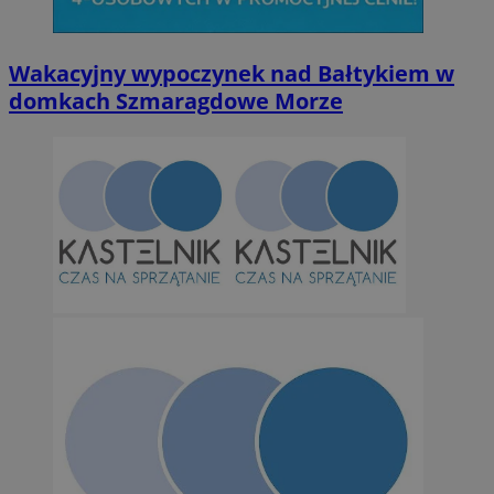
Wakacyjny wypoczynek nad Bałtykiem w
domkach Szmaragdowe Morze