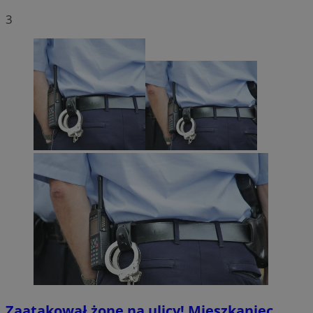
3
Zaatakował żonę na ulicy! Mieszkaniec