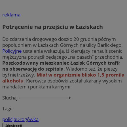
reklama
Potrącenie na przejściu w Łaziskach
Do zdarzenia drogowego doszło 20 grudnia późnym
popołudniem w Łaziskach Górnych na ulicy Barlickiego.
Policyjne
ustalenia wskazują, iż kierujący renault scenic
mężczyzna potrącił będącego „na pasach” przechodnia.
Poszkodowany mieszkaniec Łazisk Górnych trafił
na obserwację do szpitala
. Wiadomo też, że pieszy
był nietrzeźwy.
Miał w organizmie blisko 1,5 promila
alkoholu
. Kierowca osobówki został ukarany wysokim
mandatem i punktami karnymi.
Słuchaj
⏵︎
Tagi:
policja
Drogówka
Udostępnij