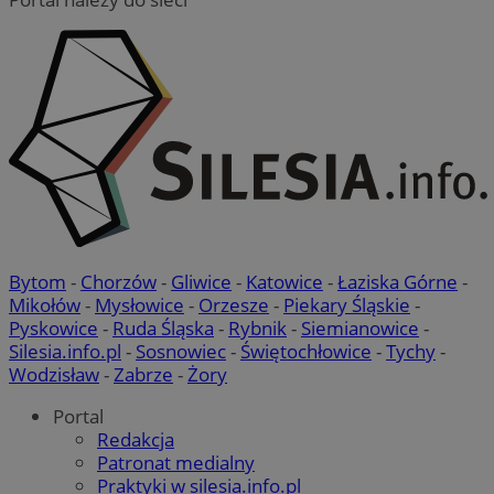
Bytom
-
Chorzów
-
Gliwice
-
Katowice
-
Łaziska Górne
-
Mikołów
-
Mysłowice
-
Orzesze
-
Piekary Śląskie
-
Pyskowice
-
Ruda Śląska
-
Rybnik
-
Siemianowice
-
Silesia.info.pl
-
Sosnowiec
-
Świętochłowice
-
Tychy
-
Wodzisław
-
Zabrze
-
Żory
Portal
Redakcja
Patronat medialny
Praktyki w silesia.info.pl