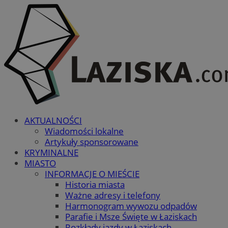
AKTUALNOŚCI
Wiadomości lokalne
Artykuły sponsorowane
KRYMINALNE
MIASTO
INFORMACJE O MIEŚCIE
Historia miasta
Ważne adresy i telefony
Harmonogram wywozu odpadów
Parafie i Msze Święte w Łaziskach
Rozkłady jazdy w Łaziskach