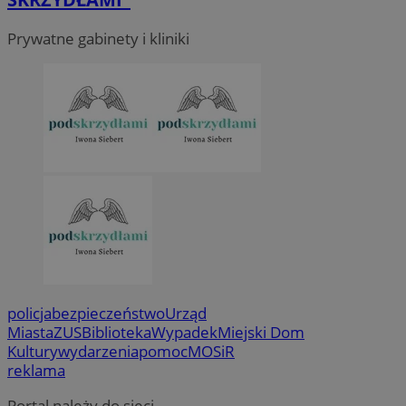
Prywatne gabinety i kliniki
policja
bezpieczeństwo
Urząd
Miasta
ZUS
Biblioteka
Wypadek
Miejski Dom
Kultury
wydarzenia
pomoc
MOSiR
reklama
Portal należy do sieci