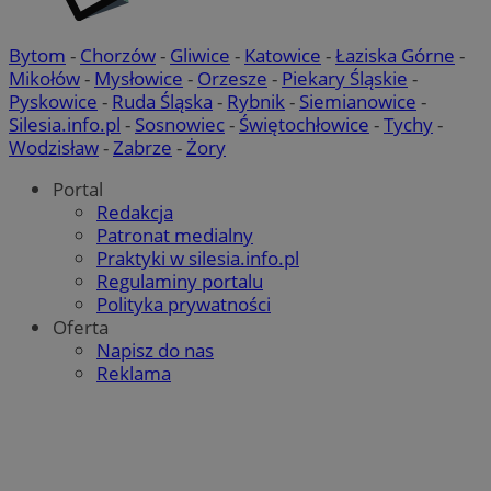
Bytom
-
Chorzów
-
Gliwice
-
Katowice
-
Łaziska Górne
-
Mikołów
-
Mysłowice
-
Orzesze
-
Piekary Śląskie
-
Pyskowice
-
Ruda Śląska
-
Rybnik
-
Siemianowice
-
Silesia.info.pl
-
Sosnowiec
-
Świętochłowice
-
Tychy
-
Wodzisław
-
Zabrze
-
Żory
Portal
Redakcja
Patronat medialny
Praktyki w silesia.info.pl
Regulaminy portalu
Polityka prywatności
Oferta
Napisz do nas
Reklama