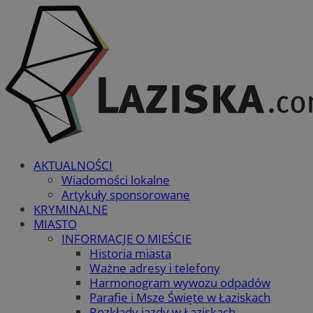
AKTUALNOŚCI
Wiadomości lokalne
Artykuły sponsorowane
KRYMINALNE
MIASTO
INFORMACJE O MIEŚCIE
Historia miasta
Ważne adresy i telefony
Harmonogram wywozu odpadów
Parafie i Msze Święte w Łaziskach
Rozkłady jazdy w Łaziskach