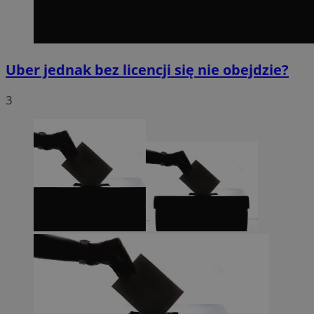
Uber jednak bez licencji się nie obejdzie?
3