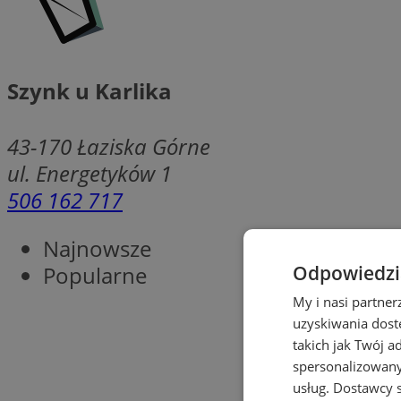
Szynk u Karlika
43-170
Łaziska Górne
ul. Energetyków 1
506 162 717
Najnowsze
Popularne
Odpowiedzia
My i nasi partne
uzyskiwania dost
takich jak Twój a
spersonalizowanyc
usług.
Dostawcy s