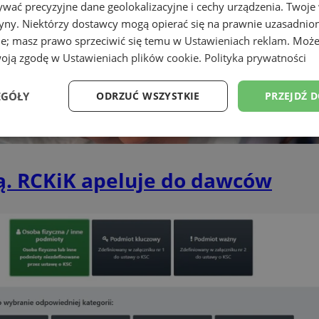
wać precyzyjne dane geolokalizacyjne i cechy urządzenia. Twoje
tryny. Niektórzy dostawcy mogą opierać się na prawnie uzasadnio
ie; masz prawo sprzeciwić się temu w
Ustawieniach reklam
. Może
woją zgodę w
Ustawieniach plików cookie
.
Polityka prywatności
EGÓŁY
ODRZUĆ WSZYSTKIE
PRZEJDŹ 
Wydajność
Targetowanie
Funkcjonalność
Ni
ą. RCKiK apeluje do dawców
ezbędne
Wydajność
Targetowanie
Funkcjonalność
Niesklasyfikow
ie umożliwiają korzystanie z podstawowych funkcji strony internetowej, takich jak log
Bez niezbędnych plików cookie nie można prawidłowo korzystać ze strony internetowe
Okres
Provider
/
Domena
Opis
przechowywania