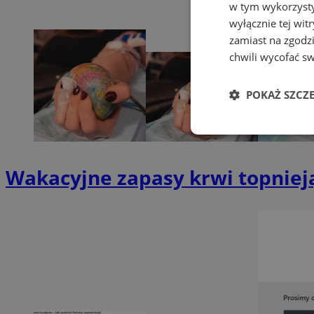
w tym wykorzysty
wyłącznie tej wi
zamiast na zgodz
chwili wycofać s
POKAŻ SZCZ
Niezbędne
Wakacyjne zapasy krwi topniej
Ni
Niezbędne pliki cook
zarządzanie kontem. 
Nazwa