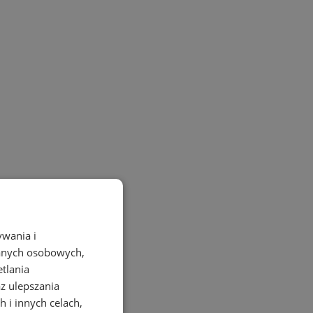
ywania i
danych osobowych,
etlania
az ulepszania
 i innych celach,