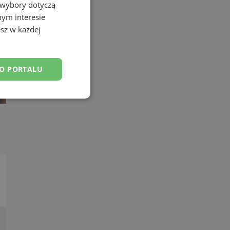
 wybory dotyczą
nym interesie
sz w każdej
DO PORTALU
esklasyfikowane
ane
owanie użytkownika i
j.