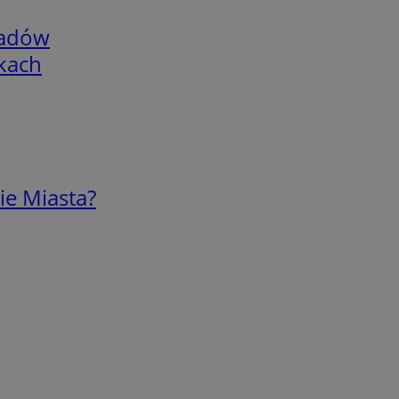
adów
skach
ie Miasta?