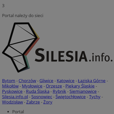
3
Portal należy do sieci
Bytom
-
Chorzów
-
Gliwice
-
Katowice
-
Łaziska Górne
-
Mikołów
-
Mysłowice
-
Orzesze
-
Piekary Śląskie
-
Pyskowice
-
Ruda Śląska
-
Rybnik
-
Siemianowice
-
Silesia.info.pl
-
Sosnowiec
-
Świętochłowice
-
Tychy
-
Wodzisław
-
Zabrze
-
Żory
Portal