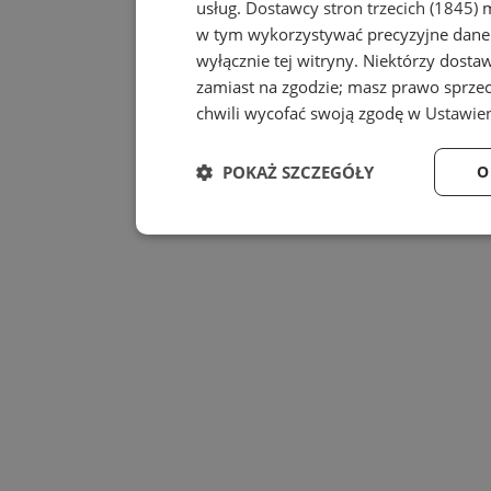
usług.
Dostawcy stron trzecich (1845)
m
w tym wykorzystywać precyzyjne dane 
wyłącznie tej witryny. Niektórzy dost
zamiast na zgodzie; masz prawo sprze
chwili wycofać swoją zgodę w
Ustawien
POKAŻ SZCZEGÓŁY
O
Niezbędne
Wydajność
Niezbędne
Wydajność
Niezbędne pliki cookie umożliwiają korzystanie z
zarządzanie kontem. Bez niezbędnych plików cook