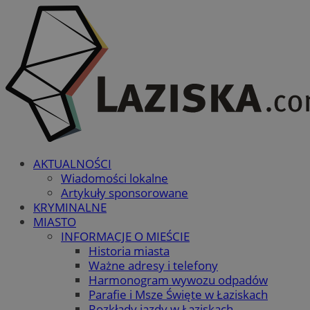
AKTUALNOŚCI
Wiadomości lokalne
Artykuły sponsorowane
KRYMINALNE
MIASTO
INFORMACJE O MIEŚCIE
Historia miasta
Ważne adresy i telefony
Harmonogram wywozu odpadów
Parafie i Msze Święte w Łaziskach
Rozkłady jazdy w Łaziskach