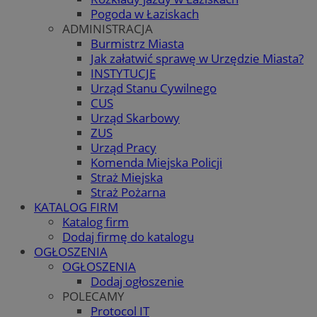
Pogoda w Łaziskach
ADMINISTRACJA
Burmistrz Miasta
Jak załatwić sprawę w Urzędzie Miasta?
INSTYTUCJE
Urząd Stanu Cywilnego
CUS
Urząd Skarbowy
ZUS
Urząd Pracy
Komenda Miejska Policji
Straż Miejska
Straż Pożarna
KATALOG FIRM
Katalog firm
Dodaj firmę do katalogu
OGŁOSZENIA
OGŁOSZENIA
Dodaj ogłoszenie
POLECAMY
Protocol IT