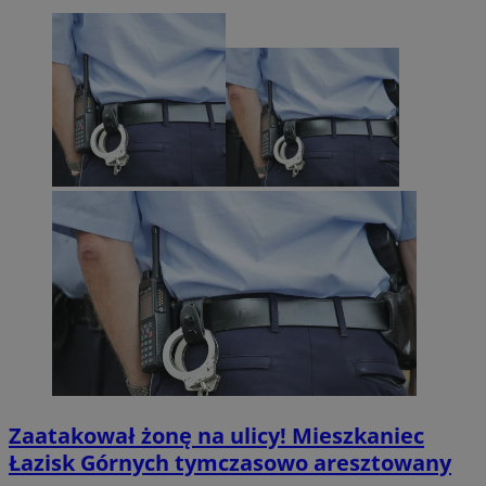
Zaatakował żonę na ulicy! Mieszkaniec
Łazisk Górnych tymczasowo aresztowany