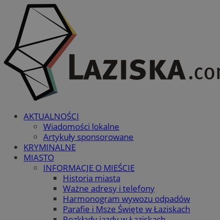
AKTUALNOŚCI
Wiadomości lokalne
Artykuły sponsorowane
KRYMINALNE
MIASTO
INFORMACJE O MIEŚCIE
Historia miasta
Ważne adresy i telefony
Harmonogram wywozu odpadów
Parafie i Msze Święte w Łaziskach
Rozkłady jazdy w Łaziskach