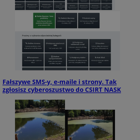
Fałszywe SMS-y, e-maile i strony. Tak
zgłosisz cyberoszustwo do CSIRT NASK