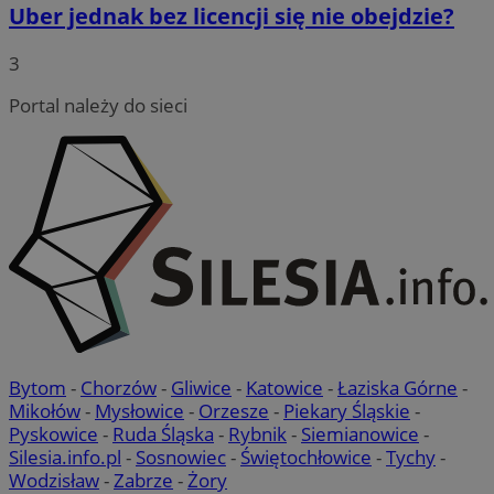
Uber jednak bez licencji się nie obejdzie?
3
Portal należy do sieci
Bytom
-
Chorzów
-
Gliwice
-
Katowice
-
Łaziska Górne
-
Mikołów
-
Mysłowice
-
Orzesze
-
Piekary Śląskie
-
Pyskowice
-
Ruda Śląska
-
Rybnik
-
Siemianowice
-
Silesia.info.pl
-
Sosnowiec
-
Świętochłowice
-
Tychy
-
Wodzisław
-
Zabrze
-
Żory