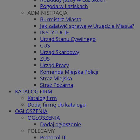
Pogoda w Łaziskach
ADMINISTRACJA
Burmistrz Miasta
Jak załatwić sprawę w Urzędzie Miasta?
INSTYTUCJE
Urząd Stanu Cywilnego
CUS
Urząd Skarbowy
ZUS
Urząd Pracy
Komenda Miejska Policji
Straż Miejska
Straż Pożarna
KATALOG FIRM
Katalog firm
Dodaj firmę do katalogu
OGŁOSZENIA
OGŁOSZENIA
Dodaj ogłoszenie
POLECAMY
Protocol IT