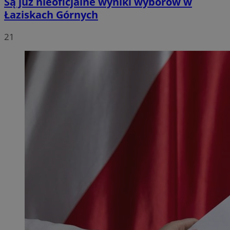
Są już nieoficjalne wyniki wyborów w
Łaziskach Górnych
21