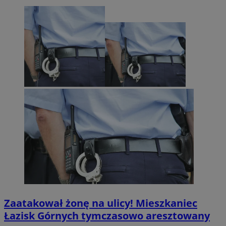
Zaatakował żonę na ulicy! Mieszkaniec
Łazisk Górnych tymczasowo aresztowany