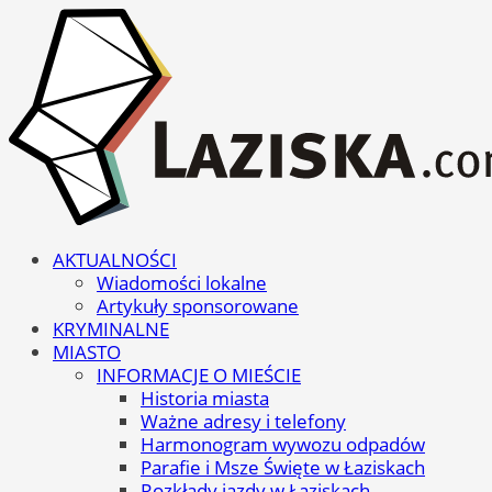
AKTUALNOŚCI
Wiadomości lokalne
Artykuły sponsorowane
KRYMINALNE
MIASTO
INFORMACJE O MIEŚCIE
Historia miasta
Ważne adresy i telefony
Harmonogram wywozu odpadów
Parafie i Msze Święte w Łaziskach
Rozkłady jazdy w Łaziskach