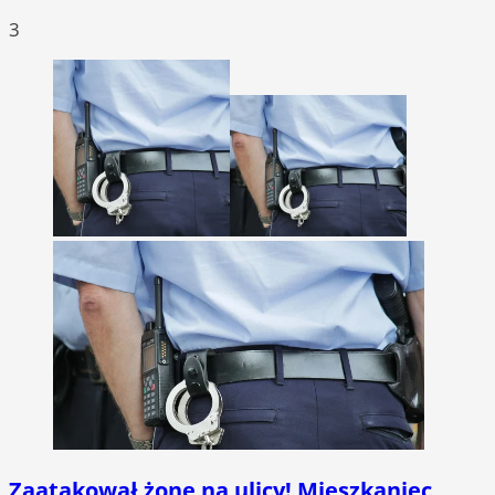
3
Zaatakował żonę na ulicy! Mieszkaniec