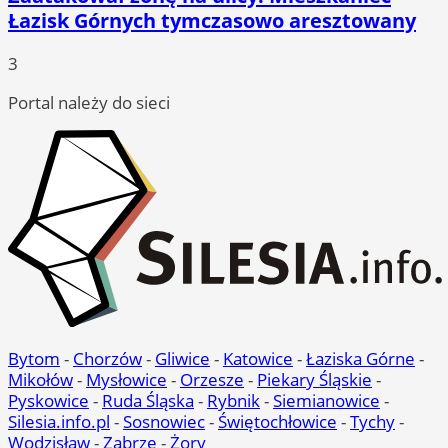
Łazisk Górnych tymczasowo aresztowany
3
Portal należy do sieci
Bytom
-
Chorzów
-
Gliwice
-
Katowice
-
Łaziska Górne
-
Mikołów
-
Mysłowice
-
Orzesze
-
Piekary Śląskie
-
Pyskowice
-
Ruda Śląska
-
Rybnik
-
Siemianowice
-
Silesia.info.pl
-
Sosnowiec
-
Świętochłowice
-
Tychy
-
Wodzisław
-
Zabrze
-
Żory