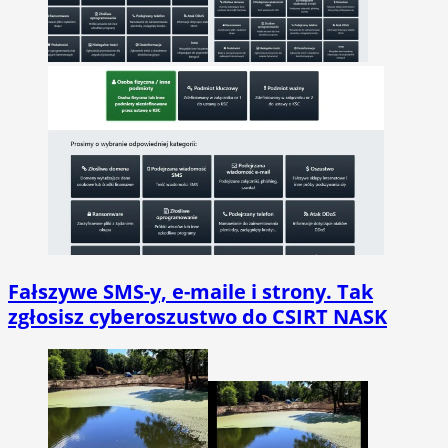
Fałszywe SMS-y, e-maile i strony. Tak
zgłosisz cyberoszustwo do CSIRT NASK