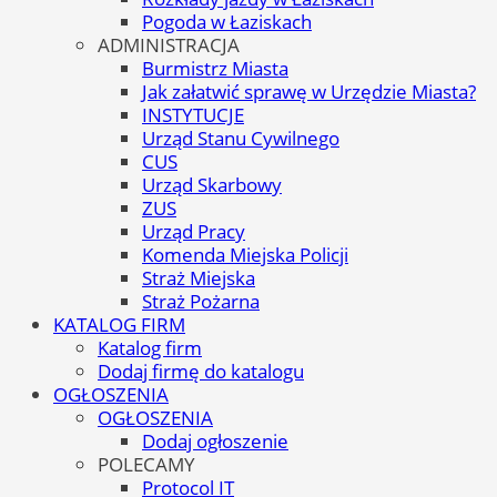
Pogoda w Łaziskach
ADMINISTRACJA
Burmistrz Miasta
Jak załatwić sprawę w Urzędzie Miasta?
INSTYTUCJE
Urząd Stanu Cywilnego
CUS
Urząd Skarbowy
ZUS
Urząd Pracy
Komenda Miejska Policji
Straż Miejska
Straż Pożarna
KATALOG FIRM
Katalog firm
Dodaj firmę do katalogu
OGŁOSZENIA
OGŁOSZENIA
Dodaj ogłoszenie
POLECAMY
Protocol IT