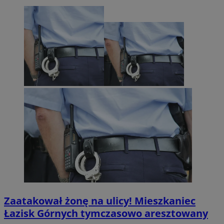
Zaatakował żonę na ulicy! Mieszkaniec
Łazisk Górnych tymczasowo aresztowany