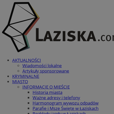
AKTUALNOŚCI
Wiadomości lokalne
Artykuły sponsorowane
KRYMINALNE
MIASTO
INFORMACJE O MIEŚCIE
Historia miasta
Ważne adresy i telefony
Harmonogram wywozu odpadów
Parafie i Msze Święte w Łaziskach
Rozkłady jazdy w Łaziskach