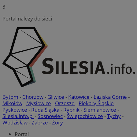
3
Portal należy do sieci
Bytom
-
Chorzów
-
Gliwice
-
Katowice
-
Łaziska Górne
-
Mikołów
-
Mysłowice
-
Orzesze
-
Piekary Śląskie
-
Pyskowice
-
Ruda Śląska
-
Rybnik
-
Siemianowice
-
Silesia.info.pl
-
Sosnowiec
-
Świętochłowice
-
Tychy
-
Wodzisław
-
Zabrze
-
Żory
Portal