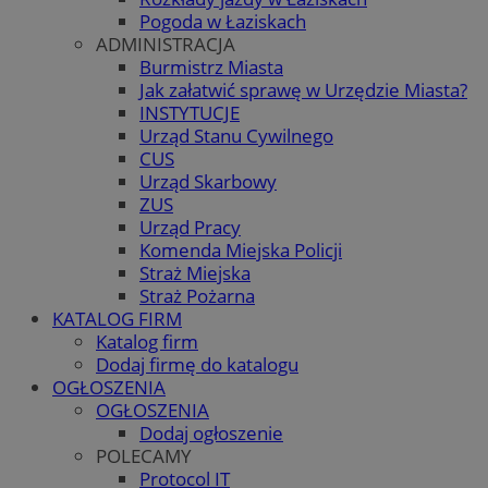
Pogoda w Łaziskach
ADMINISTRACJA
Burmistrz Miasta
Jak załatwić sprawę w Urzędzie Miasta?
INSTYTUCJE
Urząd Stanu Cywilnego
CUS
Urząd Skarbowy
ZUS
Urząd Pracy
Komenda Miejska Policji
Straż Miejska
Straż Pożarna
KATALOG FIRM
Katalog firm
Dodaj firmę do katalogu
OGŁOSZENIA
OGŁOSZENIA
Dodaj ogłoszenie
POLECAMY
Protocol IT