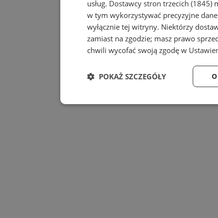
usług.
Dostawcy stron trzecich (1845)
m
w tym wykorzystywać precyzyjne dane 
wyłącznie tej witryny. Niektórzy dost
zamiast na zgodzie; masz prawo sprze
chwili wycofać swoją zgodę w
Ustawien
POKAŻ SZCZEGÓŁY
O
Niezbędne
Wydajność
Niezbędne
Wydajność
Niezbędne pliki cookie umożliwiają korzystanie z
zarządzanie kontem. Bez niezbędnych plików cook