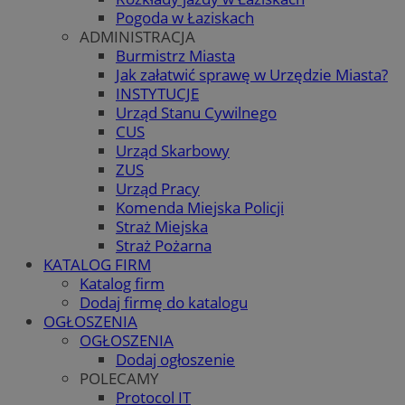
Pogoda w Łaziskach
ADMINISTRACJA
Burmistrz Miasta
Jak załatwić sprawę w Urzędzie Miasta?
INSTYTUCJE
Urząd Stanu Cywilnego
CUS
Urząd Skarbowy
ZUS
Urząd Pracy
Komenda Miejska Policji
Straż Miejska
Straż Pożarna
KATALOG FIRM
Katalog firm
Dodaj firmę do katalogu
OGŁOSZENIA
OGŁOSZENIA
Dodaj ogłoszenie
POLECAMY
Protocol IT