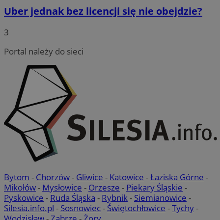
Uber jednak bez licencji się nie obejdzie?
3
Portal należy do sieci
Bytom
-
Chorzów
-
Gliwice
-
Katowice
-
Łaziska Górne
-
Mikołów
-
Mysłowice
-
Orzesze
-
Piekary Śląskie
-
Pyskowice
-
Ruda Śląska
-
Rybnik
-
Siemianowice
-
Silesia.info.pl
-
Sosnowiec
-
Świętochłowice
-
Tychy
-
Wodzisław
-
Zabrze
-
Żory