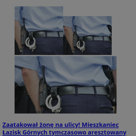
Zaatakował żonę na ulicy! Mieszkaniec
Łazisk Górnych tymczasowo aresztowany