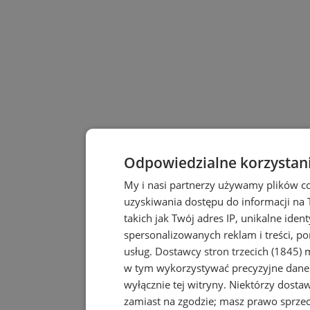
Odpowiedzialne korzystan
My i nasi partnerzy używamy plików c
uzyskiwania dostępu do informacji na
takich jak Twój adres IP, unikalne iden
spersonalizowanych reklam i treści, po
usług.
Dostawcy stron trzecich (1845)
m
w tym wykorzystywać precyzyjne dane 
wyłącznie tej witryny. Niektórzy dost
zamiast na zgodzie; masz prawo sprze