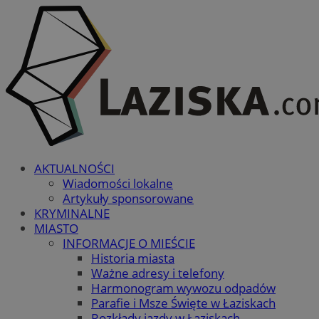
AKTUALNOŚCI
Wiadomości lokalne
Artykuły sponsorowane
KRYMINALNE
MIASTO
INFORMACJE O MIEŚCIE
Historia miasta
Ważne adresy i telefony
Harmonogram wywozu odpadów
Parafie i Msze Święte w Łaziskach
Rozkłady jazdy w Łaziskach