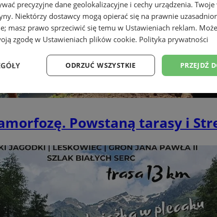
wać precyzyjne dane geolokalizacyjne i cechy urządzenia. Twoje
tryny. Niektórzy dostawcy mogą opierać się na prawnie uzasadnio
ie; masz prawo sprzeciwić się temu w
Ustawieniach reklam
. Może
woją zgodę w
Ustawieniach plików cookie
.
Polityka prywatności
EGÓŁY
ODRZUĆ WSZYSTKIE
PRZEJDŹ 
Wydajność
Targetowanie
Funkcjonalność
Ni
morfozę. Powstaną tarasy i Str
ezbędne
Wydajność
Targetowanie
Funkcjonalność
Niesklasyfikow
ie umożliwiają korzystanie z podstawowych funkcji strony internetowej, takich jak log
Bez niezbędnych plików cookie nie można prawidłowo korzystać ze strony internetowe
Okres
Provider
/
Domena
Opis
przechowywania