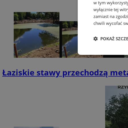
w tym wykorzysty
wyłącznie tej wi
zamiast na zgodz
chwili wycofać s
POKAŻ SZCZ
Niezbędne
Łaziskie stawy przechodzą meta
Ni
Niezbędne pliki cook
zarządzanie kontem. 
Nazwa