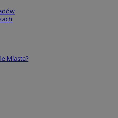
adów
skach
ie Miasta?