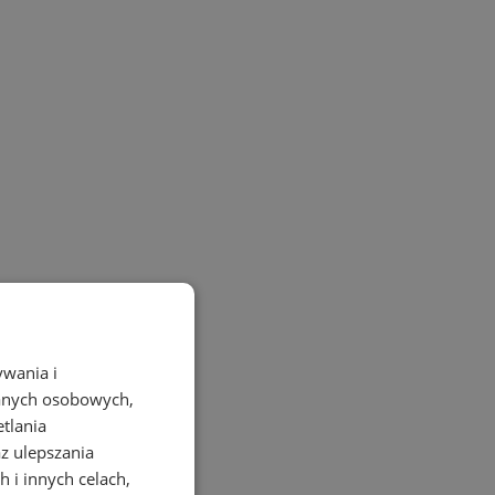
ywania i
danych osobowych,
etlania
az ulepszania
 i innych celach,