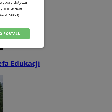
 wybory dotyczą
nym interesie
sz w każdej
DO PORTALU
esklasyfikowane
efa Edukacji
ane
owanie użytkownika i
j.