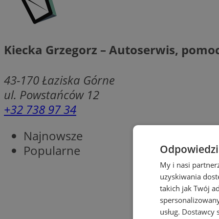
Kiecka Grzegorz – Autoserwis, pomo
43-170
Łaziska Górne
ul. Powstańców 12
+32 738 97 34
Najnowsze
Popularne
Odpowiedzia
My i nasi partne
uzyskiwania dost
takich jak Twój a
spersonalizowanyc
usług.
Dostawcy s