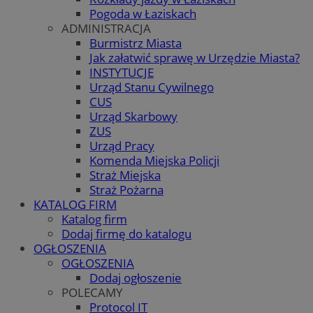
Pogoda w Łaziskach
ADMINISTRACJA
Burmistrz Miasta
Jak załatwić sprawę w Urzędzie Miasta?
INSTYTUCJE
Urząd Stanu Cywilnego
CUS
Urząd Skarbowy
ZUS
Urząd Pracy
Komenda Miejska Policji
Straż Miejska
Straż Pożarna
KATALOG FIRM
Katalog firm
Dodaj firmę do katalogu
OGŁOSZENIA
OGŁOSZENIA
Dodaj ogłoszenie
POLECAMY
Protocol IT