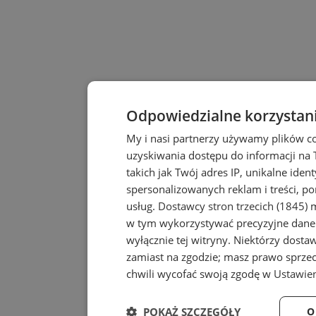
Odpowiedzialne korzystan
My i nasi partnerzy używamy plików c
uzyskiwania dostępu do informacji na
takich jak Twój adres IP, unikalne iden
spersonalizowanych reklam i treści, po
usług.
Dostawcy stron trzecich (1845)
m
w tym wykorzystywać precyzyjne dane 
wyłącznie tej witryny. Niektórzy dost
zamiast na zgodzie; masz prawo sprze
chwili wycofać swoją zgodę w
Ustawien
POKAŻ SZCZEGÓŁY
O