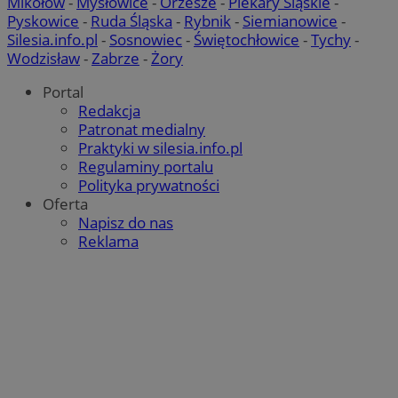
Mikołów
-
Mysłowice
-
Orzesze
-
Piekary Śląskie
-
Pyskowice
-
Ruda Śląska
-
Rybnik
-
Siemianowice
-
Silesia.info.pl
-
Sosnowiec
-
Świętochłowice
-
Tychy
-
Wodzisław
-
Zabrze
-
Żory
Portal
Redakcja
Patronat medialny
Praktyki w silesia.info.pl
Regulaminy portalu
Polityka prywatności
Oferta
Napisz do nas
Reklama