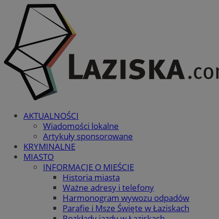
AKTUALNOŚCI
Wiadomości lokalne
Artykuły sponsorowane
KRYMINALNE
MIASTO
INFORMACJE O MIEŚCIE
Historia miasta
Ważne adresy i telefony
Harmonogram wywozu odpadów
Parafie i Msze Święte w Łaziskach
Rozkłady jazdy w Łaziskach