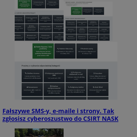
Fałszywe SMS-y, e-maile i strony. Tak
zgłosisz cyberoszustwo do CSIRT NASK