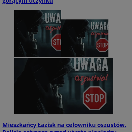
gorącym uczynku
Mieszkańcy Łazisk na celowniku oszustów.