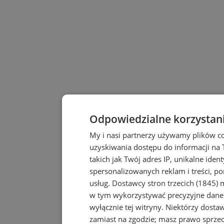
Odpowiedzialne korzystan
My i nasi partnerzy używamy plików c
uzyskiwania dostępu do informacji na
takich jak Twój adres IP, unikalne iden
spersonalizowanych reklam i treści, po
usług.
Dostawcy stron trzecich (1845)
m
w tym wykorzystywać precyzyjne dane 
wyłącznie tej witryny. Niektórzy dost
zamiast na zgodzie; masz prawo sprze