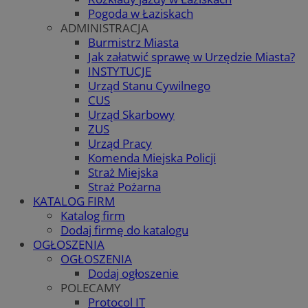
Pogoda w Łaziskach
ADMINISTRACJA
Burmistrz Miasta
Jak załatwić sprawę w Urzędzie Miasta?
INSTYTUCJE
Urząd Stanu Cywilnego
CUS
Urząd Skarbowy
ZUS
Urząd Pracy
Komenda Miejska Policji
Straż Miejska
Straż Pożarna
KATALOG FIRM
Katalog firm
Dodaj firmę do katalogu
OGŁOSZENIA
OGŁOSZENIA
Dodaj ogłoszenie
POLECAMY
Protocol IT