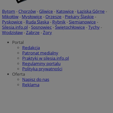
Bytom
-
Chorzów
-
Gliwice
-
Katowice
-
Łaziska Górne
-
Mikołów
-
Mysłowice
-
Orzesze
-
Piekary Śląskie
-
Pyskowice
-
Ruda Śląska
-
Rybnik
-
Siemianowice
-
Silesia.info.pl
-
Sosnowiec
-
Świętochłowice
-
Tychy
-
Wodzisław
-
Zabrze
-
Żory
Portal
Redakcja
Patronat medialny
Praktyki w silesia.info.pl
Regulaminy portalu
Polityka prywatności
Oferta
Napisz do nas
Reklama