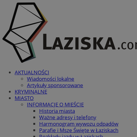
AKTUALNOŚCI
Wiadomości lokalne
Artykuły sponsorowane
KRYMINALNE
MIASTO
INFORMACJE O MIEŚCIE
Historia miasta
Ważne adresy i telefony
Harmonogram wywozu odpadów
Parafie i Msze Święte w Łaziskach
Rozkłady jazdy w Łaziskach