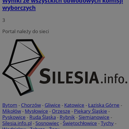
Wyniki ze wszystkich obwodowych komisji
wyborczych
3
Portal należy do sieci
Bytom
-
Chorzów
-
Gliwice
-
Katowice
-
Łaziska Górne
-
Mikołów
-
Mysłowice
-
Orzesze
-
Piekary Śląskie
-
Pyskowice
-
Ruda Śląska
-
Rybnik
-
Siemianowice
-
Silesia.info.pl
-
Sosnowiec
-
Świętochłowice
-
Tychy
-