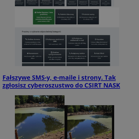
Fałszywe SMS-y, e-maile i strony. Tak
zgłosisz cyberoszustwo do CSIRT NASK