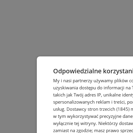
Odpowiedzialne korzystan
My i nasi partnerzy używamy plików c
uzyskiwania dostępu do informacji na
takich jak Twój adres IP, unikalne iden
spersonalizowanych reklam i treści, po
usług.
Dostawcy stron trzecich (1845)
m
w tym wykorzystywać precyzyjne dane 
wyłącznie tej witryny. Niektórzy dost
zamiast na zgodzie; masz prawo sprze