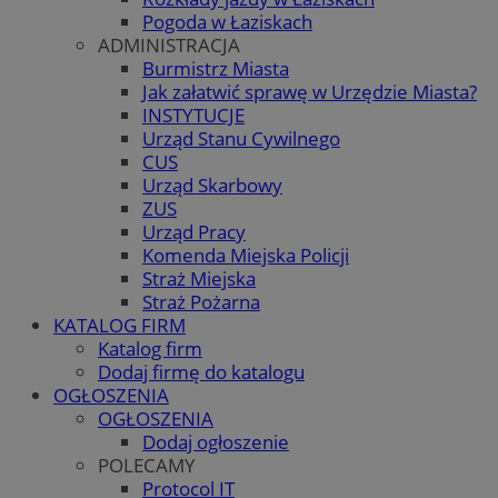
Pogoda w Łaziskach
ADMINISTRACJA
Burmistrz Miasta
Jak załatwić sprawę w Urzędzie Miasta?
INSTYTUCJE
Urząd Stanu Cywilnego
CUS
Urząd Skarbowy
ZUS
Urząd Pracy
Komenda Miejska Policji
Straż Miejska
Straż Pożarna
KATALOG FIRM
Katalog firm
Dodaj firmę do katalogu
OGŁOSZENIA
OGŁOSZENIA
Dodaj ogłoszenie
POLECAMY
Protocol IT