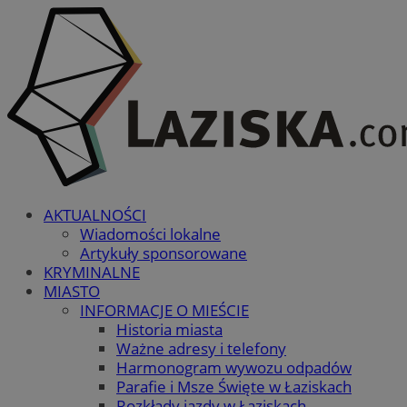
AKTUALNOŚCI
Wiadomości lokalne
Artykuły sponsorowane
KRYMINALNE
MIASTO
INFORMACJE O MIEŚCIE
Historia miasta
Ważne adresy i telefony
Harmonogram wywozu odpadów
Parafie i Msze Święte w Łaziskach
Rozkłady jazdy w Łaziskach