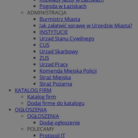
Pogoda w Łaziskach
ADMINISTRACJA
Burmistrz Miasta
Jak załatwić sprawę w Urzędzie Miasta?
INSTYTUCJE
Urząd Stanu Cywilnego
CUS
Urząd Skarbowy
ZUS
Urząd Pracy
Komenda Miejska Policji
Straż Miejska
Straż Pożarna
KATALOG FIRM
Katalog firm
Dodaj firmę do katalogu
OGŁOSZENIA
OGŁOSZENIA
Dodaj ogłoszenie
POLECAMY
Protocol IT