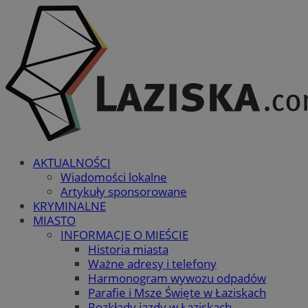
AKTUALNOŚCI
Wiadomości lokalne
Artykuły sponsorowane
KRYMINALNE
MIASTO
INFORMACJE O MIEŚCIE
Historia miasta
Ważne adresy i telefony
Harmonogram wywozu odpadów
Parafie i Msze Święte w Łaziskach
Rozkłady jazdy w Łaziskach