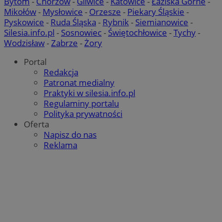
Bytom
-
Chorzów
-
Gliwice
-
Katowice
-
Łaziska Górne
-
Mikołów
-
Mysłowice
-
Orzesze
-
Piekary Śląskie
-
Pyskowice
-
Ruda Śląska
-
Rybnik
-
Siemianowice
-
Silesia.info.pl
-
Sosnowiec
-
Świętochłowice
-
Tychy
-
Wodzisław
-
Zabrze
-
Żory
Portal
Redakcja
Patronat medialny
Praktyki w silesia.info.pl
Regulaminy portalu
Polityka prywatności
Oferta
Napisz do nas
Reklama