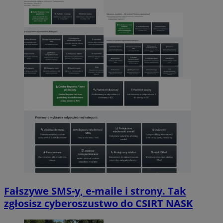
Fałszywe SMS-y, e-maile i strony. Tak
zgłosisz cyberoszustwo do CSIRT NASK