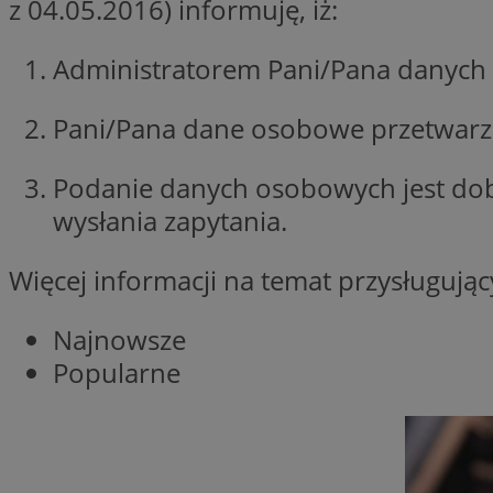
z 04.05.2016) informuję, iż:
SessID
QeSessID
Administratorem Pani/Pana danych 
MvSessID
VISITOR_PRIVACY_
Pani/Pana dane osobowe przetwarzan
Podanie danych osobowych jest do
wysłania zapytania.
suid
Więcej informacji na temat przysługuj
Najnowsze
INGRESSCOOKIE
Popularne
euds
__cf_bm