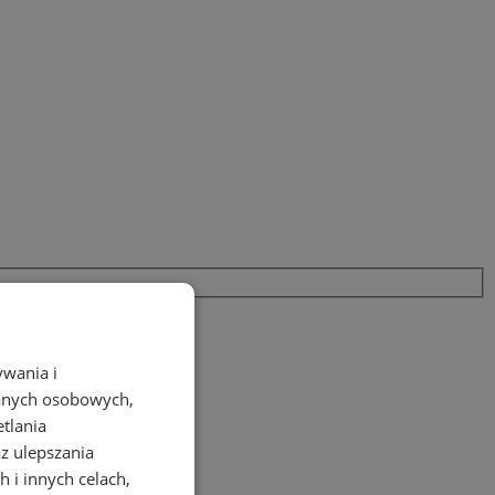
ywania i
danych osobowych,
etlania
az ulepszania
 i innych celach,