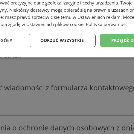
wać precyzyjne dane geolokalizacyjne i cechy urządzenia. Twoje
tryny. Niektórzy dostawcy mogą opierać się na prawnie uzasadnio
ie; masz prawo sprzeciwić się temu w
Ustawieniach reklam
. Może
woją zgodę w
Ustawieniach plików cookie
.
Polityka prywatności
 danych osobowych zawartych w "formula
o którego będzie wysyłane zapytanie, w c
EGÓŁY
ODRZUĆ WSZYSTKIE
PRZEJDŹ 
s email
Wydajność
Targetowanie
Funkcjonalność
Ni
ść wiadomości z formularza kontaktoweg
ezbędne
Wydajność
Targetowanie
Funkcjonalność
Niesklasyfikow
ie umożliwiają korzystanie z podstawowych funkcji strony internetowej, takich jak log
Bez niezbędnych plików cookie nie można prawidłowo korzystać ze strony internetowe
nia o ochronie danych osobowych z dnia 
Okres
Provider
/
Domena
Opis
przechowywania