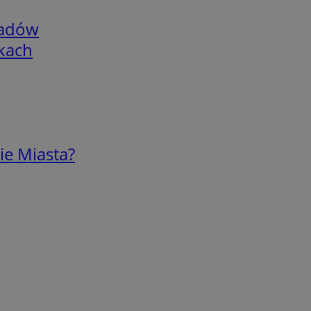
adów
skach
ie Miasta?