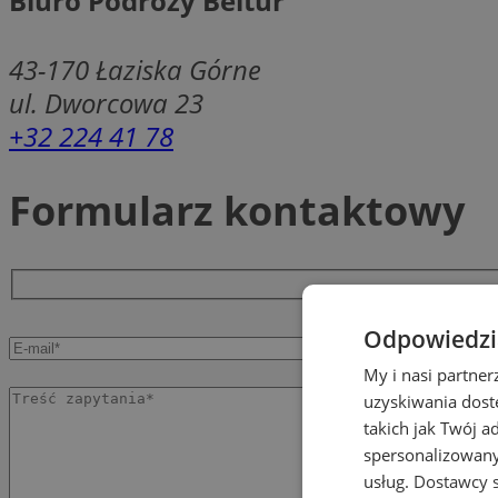
Biuro Podróży Beltur
43-170
Łaziska Górne
ul. Dworcowa 23
+32 224 41 78
Formularz kontaktowy
Odpowiedzia
My i nasi partne
uzyskiwania dost
takich jak Twój a
spersonalizowanyc
usług.
Dostawcy s