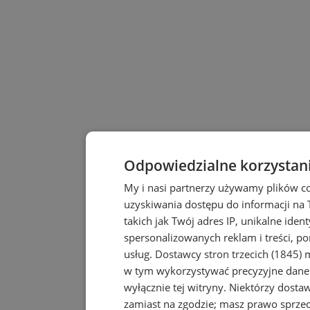
Odpowiedzialne korzystan
My i nasi partnerzy używamy plików c
uzyskiwania dostępu do informacji na
takich jak Twój adres IP, unikalne iden
spersonalizowanych reklam i treści, po
usług.
Dostawcy stron trzecich (1845)
m
w tym wykorzystywać precyzyjne dane 
wyłącznie tej witryny. Niektórzy dost
zamiast na zgodzie; masz prawo sprze