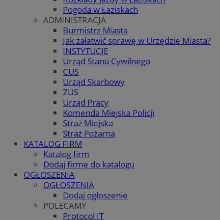
Pogoda w Łaziskach
ADMINISTRACJA
Burmistrz Miasta
Jak załatwić sprawę w Urzędzie Miasta?
INSTYTUCJE
Urząd Stanu Cywilnego
CUS
Urząd Skarbowy
ZUS
Urząd Pracy
Komenda Miejska Policji
Straż Miejska
Straż Pożarna
KATALOG FIRM
Katalog firm
Dodaj firmę do katalogu
OGŁOSZENIA
OGŁOSZENIA
Dodaj ogłoszenie
POLECAMY
Protocol IT