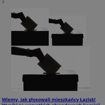
3
Wiemy, jak głosowali mieszkańcy Łazisk!