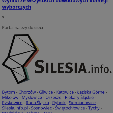
Wyniki ze wszystkich obwodowych komisji
wyborczych
3
Portal należy do sieci
Bytom
-
Chorzów
-
Gliwice
-
Katowice
-
Łaziska Górne
-
Mikołów
-
Mysłowice
-
Orzesze
-
Piekary Śląskie
-
Pyskowice
-
Ruda Śląska
-
Rybnik
-
Siemianowice
-
Silesia.info.pl
-
Sosnowiec
-
Świętochłowice
-
Tychy
-