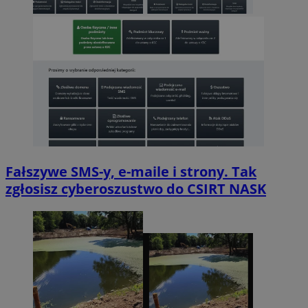
Fałszywe SMS-y, e-maile i strony. Tak
zgłosisz cyberoszustwo do CSIRT NASK