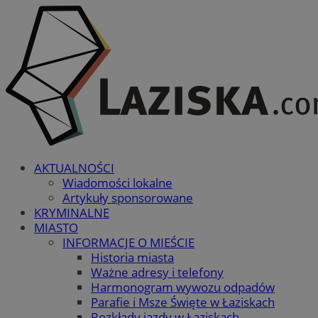
AKTUALNOŚCI
Wiadomości lokalne
Artykuły sponsorowane
KRYMINALNE
MIASTO
INFORMACJE O MIEŚCIE
Historia miasta
Ważne adresy i telefony
Harmonogram wywozu odpadów
Parafie i Msze Święte w Łaziskach
Rozkłady jazdy w Łaziskach