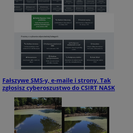
Fałszywe SMS-y, e-maile i strony. Tak
zgłosisz cyberoszustwo do CSIRT NASK