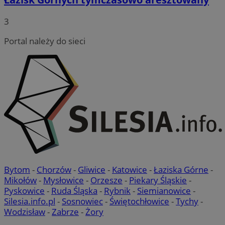
3
Portal należy do sieci
Bytom
-
Chorzów
-
Gliwice
-
Katowice
-
Łaziska Górne
-
Mikołów
-
Mysłowice
-
Orzesze
-
Piekary Śląskie
-
Pyskowice
-
Ruda Śląska
-
Rybnik
-
Siemianowice
-
Silesia.info.pl
-
Sosnowiec
-
Świętochłowice
-
Tychy
-
Wodzisław
-
Zabrze
-
Żory