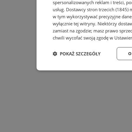
spersonalizowanych reklam i treści, po
usług.
Dostawcy stron trzecich (1845)
m
w tym wykorzystywać precyzyjne dane 
wyłącznie tej witryny. Niektórzy dost
zamiast na zgodzie; masz prawo sprze
chwili wycofać swoją zgodę w
Ustawien
POKAŻ SZCZEGÓŁY
O
Niezbędne
Wydajność
Niezbędne
Wydajność
Niezbędne pliki cookie umożliwiają korzystanie z
zarządzanie kontem. Bez niezbędnych plików cook