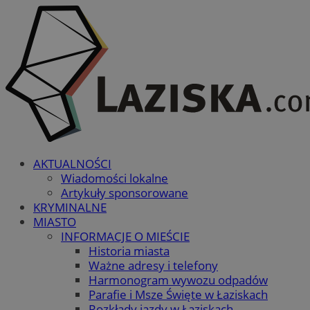
AKTUALNOŚCI
Wiadomości lokalne
Artykuły sponsorowane
KRYMINALNE
MIASTO
INFORMACJE O MIEŚCIE
Historia miasta
Ważne adresy i telefony
Harmonogram wywozu odpadów
Parafie i Msze Święte w Łaziskach
Rozkłady jazdy w Łaziskach