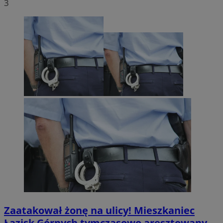
3
Zaatakował żonę na ulicy! Mieszkaniec
Łazisk Górnych tymczasowo aresztowany