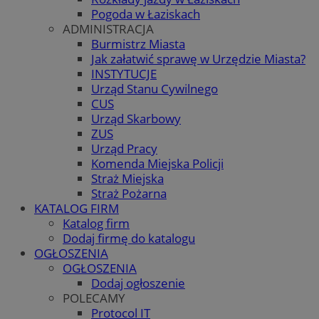
Pogoda w Łaziskach
ADMINISTRACJA
Burmistrz Miasta
Jak załatwić sprawę w Urzędzie Miasta?
INSTYTUCJE
Urząd Stanu Cywilnego
CUS
Urząd Skarbowy
ZUS
Urząd Pracy
Komenda Miejska Policji
Straż Miejska
Straż Pożarna
KATALOG FIRM
Katalog firm
Dodaj firmę do katalogu
OGŁOSZENIA
OGŁOSZENIA
Dodaj ogłoszenie
POLECAMY
Protocol IT