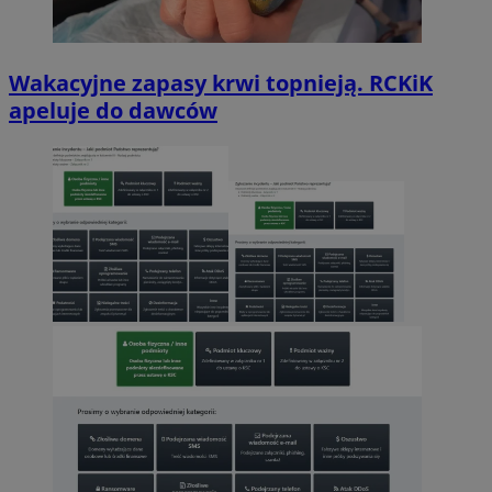
Wakacyjne zapasy krwi topnieją. RCKiK
apeluje do dawców