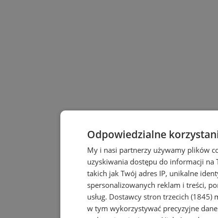
Odpowiedzialne korzystan
My i nasi partnerzy używamy plików c
uzyskiwania dostępu do informacji na
takich jak Twój adres IP, unikalne iden
spersonalizowanych reklam i treści, po
usług.
Dostawcy stron trzecich (1845)
m
w tym wykorzystywać precyzyjne dane 