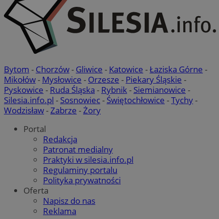
Bytom
-
Chorzów
-
Gliwice
-
Katowice
-
Łaziska Górne
-
Mikołów
-
Mysłowice
-
Orzesze
-
Piekary Śląskie
-
Pyskowice
-
Ruda Śląska
-
Rybnik
-
Siemianowice
-
Silesia.info.pl
-
Sosnowiec
-
Świętochłowice
-
Tychy
-
Wodzisław
-
Zabrze
-
Żory
Portal
Redakcja
Patronat medialny
Praktyki w silesia.info.pl
Regulaminy portalu
Polityka prywatności
Oferta
Napisz do nas
Reklama