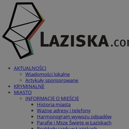
AKTUALNOŚCI
Wiadomości lokalne
Artykuły sponsorowane
KRYMINALNE
MIASTO
INFORMACJE O MIEŚCIE
Historia miasta
Ważne adresy i telefony
Harmonogram wywozu odpadów
Parafie i Msze Święte w Łaziskach
Rozkłady jazdy w Łaziskach