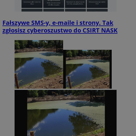
Fałszywe SMS-y, e-maile i strony. Tak
zgłosisz cyberoszustwo do CSIRT NASK