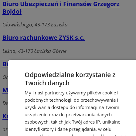
Biuro Ubezpieczeń i Finansów Grzegorz
Bojdoł
Głowińskiego, 43-173 Łaziska
Biuro rachunkowe ZYSK s.c.
Leśna, 43-170 Łaziska Górne
Biuro Rachunkowe JOTA s.c.
Odpowiedzialne korzystanie z
Orzeska, 43-170 Łaziska Górne
Twoich danych
Martynowski Roman Rzeczoznawca
My i nasi partnerzy używamy plików cookie i
podobnych technologii do przechowywania i
Dworcowa, 43-170 Łaziska Górne
uzyskiwania dostępu do informacji na Twoim
urządzeniu oraz do przetwarzania danych
Kantor Wymiany Walut Sebastian Więcek
osobowych, takich jak Twój adres IP, unikalne
os. Centrum, 43-170 Łaziska Górne
identyfikatory i dane przeglądania, w celu