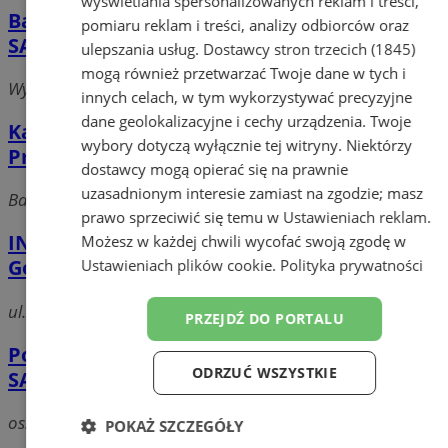
wyświetlania spersonalizowanych reklam i treści,
Bank Inicjatyw Społeczno - Ekonomicznych
pomiaru reklam i treści, analizy odbiorców oraz
SA - O. w Łaziskach Górnych
ulepszania usług.
Dostawcy stron trzecich (1845)
mogą również przetwarzać Twoje dane w tych i
Wyzwolenia 30, 43-170 Łaziska Górne
innych celach, w tym wykorzystywać precyzyjne
dane geolokalizacyjne i cechy urządzenia. Twoje
Kancelaria Adwokacka Adwokat
wybory dotyczą wyłącznie tej witryny. Niektórzy
Przemysław Kral
dostawcy mogą opierać się na prawnie
uzasadnionym interesie zamiast na zgodzie; masz
Barlickiego, 43-170 Łaziska Górne
prawo sprzeciwić się temu w
Ustawieniach reklam
.
ING Bank Śląski - Oddział w Łaziskach
Możesz w każdej chwili wycofać swoją zgodę w
Górnych
Ustawieniach plików cookie
.
Polityka prywatności
ul.Spokojna 2, 43-170 Łaziska Górne
PRZEJDŹ DO PORTALU
Powszechna Kasa Oszczędności Bank Polski
ODRZUĆ WSZYSTKIE
SA - Oddział 1 w Łaziskach Górnych
os. Centrum 6, 43-170 Łaziska Górne
POKAŻ SZCZEGÓŁY