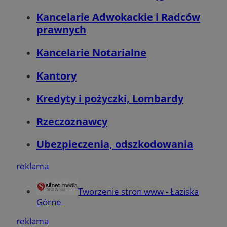
Kancelarie Adwokackie i Radców
prawnych
Kancelarie Notarialne
Kantory
Kredyty i pożyczki, Lombardy
suid
1 rok
Simplifi Holdings
Rzeczoznawcy
Inc.
.simpli.fi
Ubezpieczenia, odszkodowania
INGRESSCOOKIE
Sesja
NGINX Inc.
bh.contextweb.com
reklama
Tworzenie stron www - Łaziska
Górne
reklama