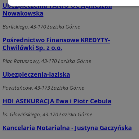
Ubezpieczenia TANIO OC Agnieszka
Niezbędne
Wydajność
Targetowanie
Nowakowska
Barlickiego, 43-170 Łaziska Górne
Funkcjonalność
Niesklasyfikowane
Pośrednictwo Finansowe KREDYTY-
Chwilówki Sp. z o.o.
Plac Ratuszowy, 43-170 Łaziska Górne
Ubezpieczenia-laziska
Niezbędne
Wydajność
Targetowanie
Funkcjonalność
Niesklasyfikowane
Powstańców, 43-173 Łaziska Górne
Niezbędne pliki cookie umożliwiają korzystanie z podstawowych
HDI ASEKURACJA Ewa i Piotr Cebula
funkcji strony internetowej, takich jak logowanie użytkownika i
zarządzanie kontem. Bez niezbędnych plików cookie nie można
prawidłowo korzystać ze strony internetowej.
ks. Głowińskiego, 43-170 Łaziska Górne
Okres
Nazwa
Provider
/
Domena
przechowy
Kancelaria Notarialna - Justyna Gaczyńska
SessID
laziska.com.pl
1 rok