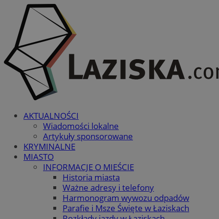
AKTUALNOŚCI
Wiadomości lokalne
Artykuły sponsorowane
KRYMINALNE
MIASTO
INFORMACJE O MIEŚCIE
Historia miasta
Ważne adresy i telefony
Harmonogram wywozu odpadów
Parafie i Msze Święte w Łaziskach
Rozkłady jazdy w Łaziskach