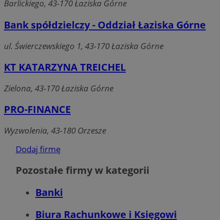
Barlickiego, 43-170 Łaziska Górne
Bank spółdzielczy - Oddział Łaziska Górne
QeSessID
laziska.com.pl
1 rok
ul. Świerczewskiego 1, 43-170 Łaziska Górne
MvSessID
laziska.com.pl
1 rok
KT KATARZYNA TREICHEL
Zielona, 43-170 Łaziska Górne
VISITOR_PRIVACY_METADATA
5 miesięc
YouTube
tygodn
.youtube.com
PRO-FINANCE
Wyzwolenia, 43-180 Orzesze
Dodaj firmę
Pozostałe firmy w kategorii
Banki
Google Privacy Policy
Biura Rachunkowe i Księgowi