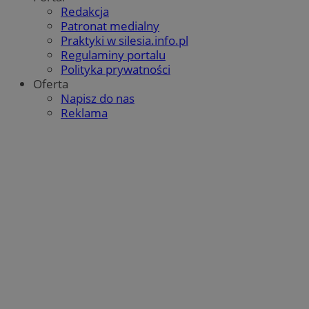
Redakcja
Patronat medialny
CookieScriptConsent
4 tygodnie 
CookieScript
Praktyki w silesia.info.pl
laziska.com.pl
Regulaminy portalu
Polityka prywatności
Oferta
Napisz do nas
Reklama
li_gc
5 miesięc
LinkedIn
tygodn
Corporation
.linkedin.com
Provider
/