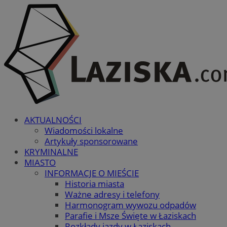
AKTUALNOŚCI
Wiadomości lokalne
Artykuły sponsorowane
KRYMINALNE
MIASTO
INFORMACJE O MIEŚCIE
Historia miasta
Ważne adresy i telefony
Harmonogram wywozu odpadów
Parafie i Msze Święte w Łaziskach
Rozkłady jazdy w Łaziskach