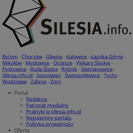
Google Privacy Policy
Bytom
-
Chorzów
-
Gliwice
-
Katowice
-
Łaziska Górne
-
Mikołów
-
Mysłowice
-
Orzesze
-
Piekary Śląskie
-
Pyskowice
-
Ruda Śląska
-
Rybnik
-
Siemianowice
-
Silesia.info.pl
-
Sosnowiec
-
Świętochłowice
-
Tychy
-
Wodzisław
-
Zabrze
-
Żory
Portal
Redakcja
Patronat medialny
Praktyki w silesia.info.pl
Regulaminy portalu
Polityka prywatności
Oferta
suid
1 rok
Simplifi Holdings