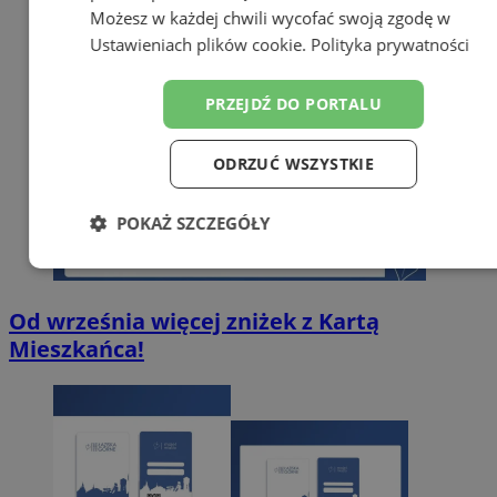
Możesz w każdej chwili wycofać swoją zgodę w
Ustawieniach plików cookie
.
Polityka prywatności
PRZEJDŹ DO PORTALU
ODRZUĆ WSZYSTKIE
POKAŻ SZCZEGÓŁY
Niezbędne
Wydajność
Targetowanie
Od września więcej zniżek z Kartą
Mieszkańca!
Funkcjonalność
Niesklasyfikowane