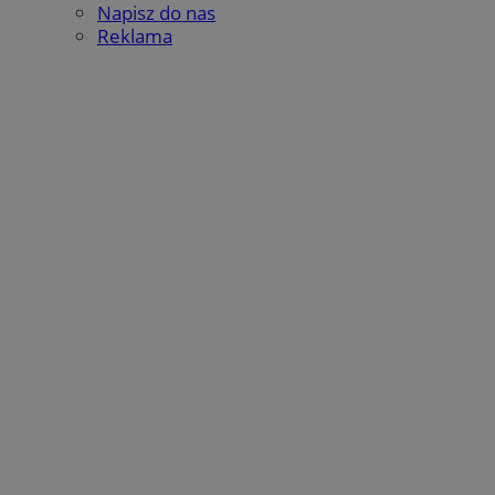
Napisz do nas
Inc.
.simpli.fi
Reklama
INGRESSCOOKIE
Sesja
NGINX Inc.
bh.contextweb.com
euds
.rfihub.com
Sesja