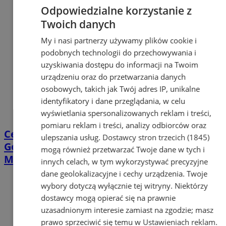
Odpowiedzialne korzystanie z
Twoich danych
My i nasi partnerzy używamy plików cookie i
podobnych technologii do przechowywania i
uzyskiwania dostępu do informacji na Twoim
urządzeniu oraz do przetwarzania danych
osobowych, takich jak Twój adres IP, unikalne
identyfikatory i dane przeglądania, w celu
wyświetlania spersonalizowanych reklam i treści,
pomiaru reklam i treści, analizy odbiorców oraz
Centrum Usług Społecznych w Łaziskach
ulepszania usług.
Dostawcy stron trzecich (1845)
Górnych - Nowy Partner programu Karta
mogą również przetwarzać Twoje dane w tych i
Mieszkańca
innych celach, w tym wykorzystywać precyzyjne
dane geolokalizacyjne i cechy urządzenia. Twoje
wybory dotyczą wyłącznie tej witryny. Niektórzy
dostawcy mogą opierać się na prawnie
uzasadnionym interesie zamiast na zgodzie; masz
prawo sprzeciwić się temu w
Ustawieniach reklam
.