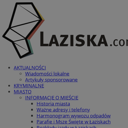
AKTUALNOŚCI
Wiadomości lokalne
Artykuły sponsorowane
KRYMINALNE
MIASTO
INFORMACJE O MIEŚCIE
Historia miasta
Ważne adresy i telefony
Harmonogram wywozu odpadów
Parafie i Msze Święte w Łaziskach
Rozkłady jazdy w Łaziskach