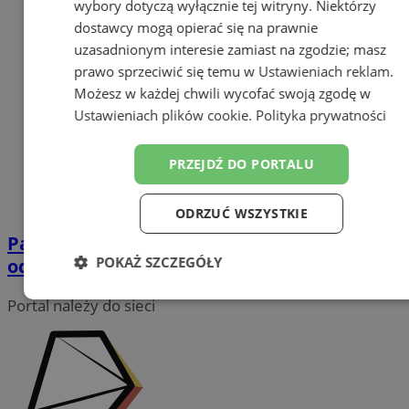
wybory dotyczą wyłącznie tej witryny. Niektórzy
dostawcy mogą opierać się na prawnie
uzasadnionym interesie zamiast na zgodzie; masz
prawo sprzeciwić się temu w
Ustawieniach reklam
.
Możesz w każdej chwili wycofać swoją zgodę w
Ustawieniach plików cookie
.
Polityka prywatności
PRZEJDŹ DO PORTALU
ODRZUĆ WSZYSTKIE
Pamiętajcie o obowiązku zgłaszania
POKAŻ SZCZEGÓŁY
odpadów zawierających azbest
Niezbędne
Wydajność
Targetowanie
Portal należy do sieci
Funkcjonalność
Niesklasyfikowane