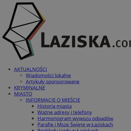
AKTUALNOŚCI
Wiadomości lokalne
Artykuły sponsorowane
KRYMINALNE
MIASTO
INFORMACJE O MIEŚCIE
Historia miasta
Ważne adresy i telefony
Harmonogram wywozu odpadów
Parafie i Msze Święte w Łaziskach
Rozkłady jazdy w Łaziskach