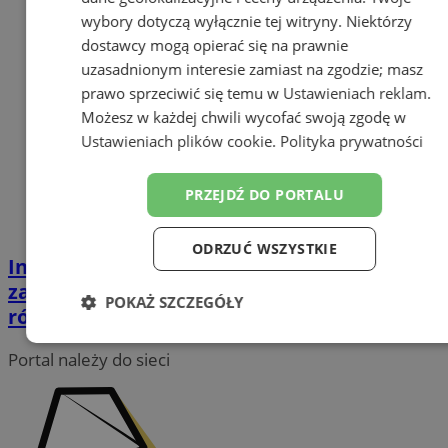
wybory dotyczą wyłącznie tej witryny. Niektórzy
dostawcy mogą opierać się na prawnie
uzasadnionym interesie zamiast na zgodzie; masz
prawo sprzeciwić się temu w
Ustawieniach reklam
.
Możesz w każdej chwili wycofać swoją zgodę w
Ustawieniach plików cookie
.
Polityka prywatności
PRZEJDŹ DO PORTALU
ODRZUĆ WSZYSTKIE
Informacja dotycząca wyborów:
zaświadczenia do głosowania ważne
POKAŻ SZCZEGÓŁY
również w II turze wyborów
Niezbędne
Wydajność
Targetowanie
Portal należy do sieci
Funkcjonalność
Niesklasyfikowane