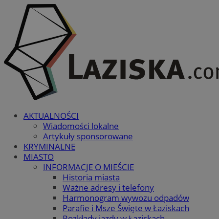
AKTUALNOŚCI
Wiadomości lokalne
Artykuły sponsorowane
KRYMINALNE
MIASTO
INFORMACJE O MIEŚCIE
Historia miasta
Ważne adresy i telefony
Harmonogram wywozu odpadów
Parafie i Msze Święte w Łaziskach
Rozkłady jazdy w Łaziskach