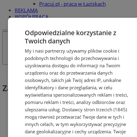
Pracuj.pl - praca w Łaziskach
REKLAMA
WSPÓŁPRACA
Odpowiedzialne korzystanie z
Twoich danych
My i nasi partnerzy używamy plików cookie i
podobnych technologii do przechowywania i
uzyskiwania dostępu do informacji na Twoim
urządzeniu oraz do przetwarzania danych
Tag: Zabezpieczenie domu
osobowych, takich jak Twój adres IP, unikalne
Zabezpieczenie domu (1)
identyfikatory i dane przeglądania, w celu
wyświetlania spersonalizowanych reklam i treści,
pomiaru reklam i treści, analizy odbiorców oraz
ulepszania usług.
Dostawcy stron trzecich (1845)
mogą również przetwarzać Twoje dane w tych i
innych celach, w tym wykorzystywać precyzyjne
dane geolokalizacyjne i cechy urządzenia. Twoje