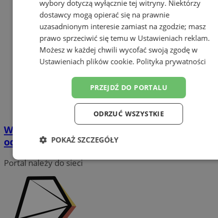
wybory dotyczą wyłącznie tej witryny. Niektórzy
dostawcy mogą opierać się na prawnie
uzasadnionym interesie zamiast na zgodzie; masz
prawo sprzeciwić się temu w
Ustawieniach reklam
.
Możesz w każdej chwili wycofać swoją zgodę w
Ustawieniach plików cookie
.
Polityka prywatności
PRZEJDŹ DO PORTALU
ODRZUĆ WSZYSTKIE
Wyjeżdżasz na Wielkanoc? Zadbaj o
POKAŻ SZCZEGÓŁY
odpowiednie zabezpieczenie domu
Niezbędne
Wydajność
Targetowanie
Portal należy do sieci
Funkcjonalność
Niesklasyfikowane