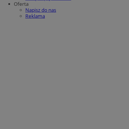
Oferta
MvSessID
laziska.com.pl
1 rok
Napisz do nas
Reklama
VISITOR_PRIVACY_METADATA
5 miesięc
YouTube
tygodn
.youtube.com
Google Privacy Policy