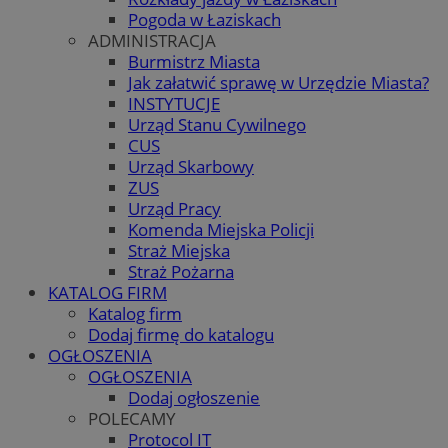
Pogoda w Łaziskach
ADMINISTRACJA
Burmistrz Miasta
Jak załatwić sprawę w Urzędzie Miasta?
INSTYTUCJE
Urząd Stanu Cywilnego
CUS
Urząd Skarbowy
ZUS
Urząd Pracy
Komenda Miejska Policji
Straż Miejska
Straż Pożarna
KATALOG FIRM
Katalog firm
Dodaj firmę do katalogu
OGŁOSZENIA
OGŁOSZENIA
Dodaj ogłoszenie
POLECAMY
Protocol IT