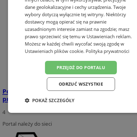
dane geolokalizacyjne i cechy urządzenia. Twoje
wybory dotyczą wyłącznie tej witryny. Niektórzy
dostawcy mogą opierać się na prawnie
uzasadnionym interesie zamiast na zgodzie; masz
prawo sprzeciwić się temu w
Ustawieniach reklam
.
Możesz w każdej chwili wycofać swoją zgodę w
Ustawieniach plików cookie
.
Polityka prywatności
PRZEJDŹ DO PORTALU
ODRZUĆ WSZYSTKIE
Policjanci wraz z seniorami rozdawali
przechodniom odblaskowe opaski
POKAŻ SZCZEGÓŁY
4
Niezbędne
Wydajność
Targetowanie
Portal należy do sieci