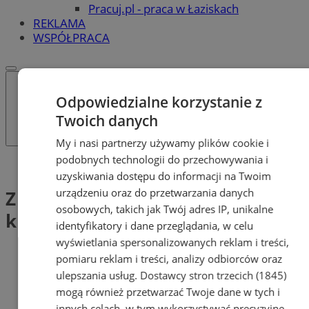
Pracuj.pl - praca w Łaziskach
REKLAMA
WSPÓŁPRACA
Odpowiedzialne korzystanie z
Twoich danych
My i nasi partnerzy używamy plików cookie i
podobnych technologii do przechowywania i
Tag: Z nowym rokiem widocznym krokiem
uzyskiwania dostępu do informacji na Twoim
urządzeniu oraz do przetwarzania danych
Z nowym rokiem widocznym
osobowych, takich jak Twój adres IP, unikalne
krokiem (1)
identyfikatory i dane przeglądania, w celu
wyświetlania spersonalizowanych reklam i treści,
pomiaru reklam i treści, analizy odbiorców oraz
ulepszania usług.
Dostawcy stron trzecich (1845)
mogą również przetwarzać Twoje dane w tych i
innych celach, w tym wykorzystywać precyzyjne