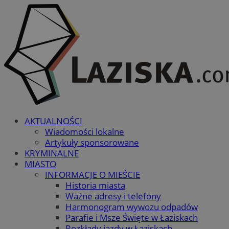
AKTUALNOŚCI
Wiadomości lokalne
Artykuły sponsorowane
KRYMINALNE
MIASTO
INFORMACJE O MIEŚCIE
Historia miasta
Ważne adresy i telefony
Harmonogram wywozu odpadów
Parafie i Msze Święte w Łaziskach
Rozkłady jazdy w Łaziskach