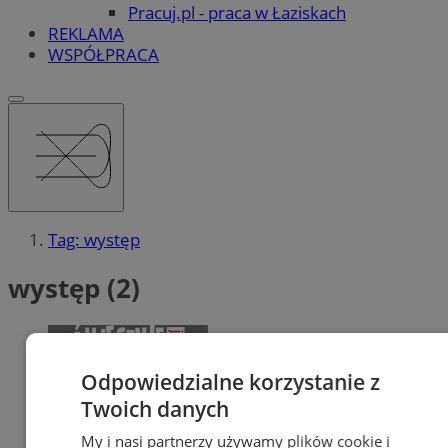
Pracuj.pl - praca w Łaziskach
REKLAMA
WSPÓŁPRACA
Tag: występ
występ (2)
Odpowiedzialne korzystanie z
Twoich danych
My i nasi partnerzy używamy plików cookie i