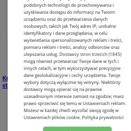
podobnych technologii do przechowywania i
uzyskiwania dostępu do informacji na Twoim
urządzeniu oraz do przetwarzania danych
osobowych, takich jak Twój adres IP, unikalne
identyfikatory i dane przeglądania, w celu
wyświetlania spersonalizowanych reklam i treści,
pomiaru reklam i treści, analizy odbiorców oraz
ulepszania usług.
Dostawcy stron trzecich (1845)
mogą również przetwarzać Twoje dane w tych i
innych celach, w tym wykorzystywać precyzyjne
dane geolokalizacyjne i cechy urządzenia. Twoje
Krzysztof Hanke w MDK Łaziska – śląski
wybory dotyczą wyłącznie tej witryny. Niektórzy
stand-up „Śmiesznie już było”
dostawcy mogą opierać się na prawnie
uzasadnionym interesie zamiast na zgodzie; masz
prawo sprzeciwić się temu w
Ustawieniach reklam
.
Możesz w każdej chwili wycofać swoją zgodę w
Ustawieniach plików cookie
.
Polityka prywatności