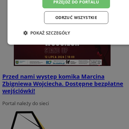
PRZEJDŹ DO PORTALU
ODRZUĆ WSZYSTKIE
POKAŻ SZCZEGÓŁY
Niezbędne
Wydajność
Targetowanie
Funkcjonalność
Niesklasyfikowane
Przed nami występ komika Marcina
Zbigniewa Wojciecha. Dostępne bezpłatne
wejściówki!
Portal należy do sieci
Niezbędne
Wydajność
Targetowanie
Funkcjonalność
Niesklasyfikowane
Niezbędne pliki cookie umożliwiają korzystanie z podstawowych