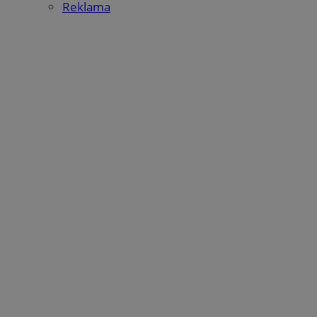
Reklama
Google Privacy Policy
suid
1 rok
Simplifi Holdings
Inc.
.simpli.fi
INGRESSCOOKIE
Sesja
NGINX Inc.