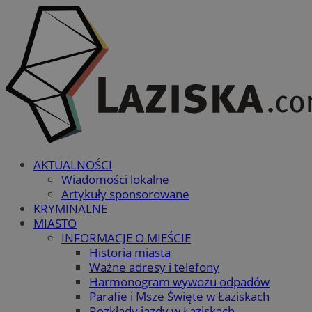
AKTUALNOŚCI
Wiadomości lokalne
Artykuły sponsorowane
KRYMINALNE
MIASTO
INFORMACJE O MIEŚCIE
Historia miasta
Ważne adresy i telefony
Harmonogram wywozu odpadów
Parafie i Msze Święte w Łaziskach
Rozkłady jazdy w Łaziskach