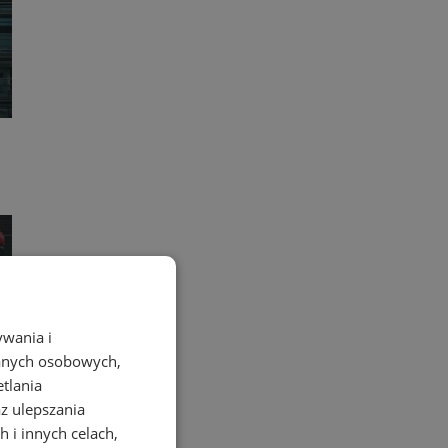
ywania i
danych osobowych,
etlania
az ulepszania
 i innych celach,