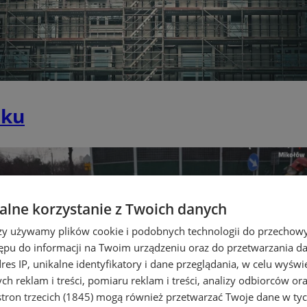
nku
lne korzystanie z Twoich danych
rzy używamy plików cookie i podobnych technologii do przechow
ępu do informacji na Twoim urządzeniu oraz do przetwarzania 
dres IP, unikalne identyfikatory i dane przeglądania, w celu wyświ
h reklam i treści, pomiaru reklam i treści, analizy odbiorców or
tron trzecich (1845)
mogą również przetwarzać Twoje dane w tych