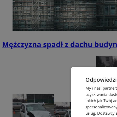
Mężczyzna spadł z dachu budy
Odpowiedzia
My i nasi partne
uzyskiwania dost
takich jak Twój a
spersonalizowanyc
usług.
Dostawcy s