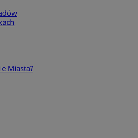
adów
skach
ie Miasta?