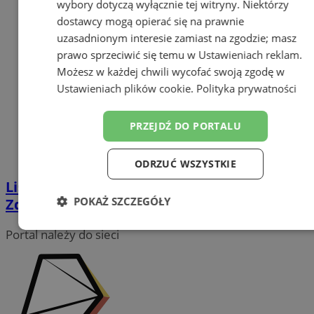
wybory dotyczą wyłącznie tej witryny. Niektórzy
dostawcy mogą opierać się na prawnie
uzasadnionym interesie zamiast na zgodzie; masz
prawo sprzeciwić się temu w
Ustawieniach reklam
.
Możesz w każdej chwili wycofać swoją zgodę w
Ustawieniach plików cookie
.
Polityka prywatności
PRZEJDŹ DO PORTALU
ODRZUĆ WSZYSTKIE
Listopadowa edycja projektu „Siła i
POKAŻ SZCZEGÓŁY
Zdrowie Kobiet”. Sprawdźcie harmonogram
Niezbędne
Wydajność
Targetowanie
Portal należy do sieci
Funkcjonalność
Niesklasyfikowane