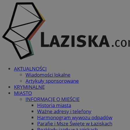
AKTUALNOŚCI
Wiadomości lokalne
Artykuły sponsorowane
KRYMINALNE
MIASTO
INFORMACJE O MIEŚCIE
Historia miasta
Ważne adresy i telefony
Harmonogram wywozu odpadów
Parafie i Msze Święte w Łaziskach
Rozkłady jazdy w Łaziskach