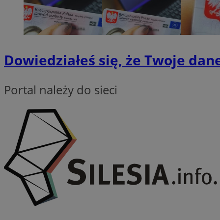
INGRESSCOOKIE
Dowiedziałeś się, że Twoje dane
euds
Portal należy do sieci
__cf_bm
CookieScriptConse
li_gc
Nazwa