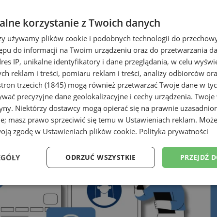
lne korzystanie z Twoich danych
rzy używamy plików cookie i podobnych technologii do przechow
ępu do informacji na Twoim urządzeniu oraz do przetwarzania 
dres IP, unikalne identyfikatory i dane przeglądania, w celu wyświ
h reklam i treści, pomiaru reklam i treści, analizy odbiorców or
tron trzecich (1845)
mogą również przetwarzać Twoje dane w tych
wać precyzyjne dane geolokalizacyjne i cechy urządzenia. Twoje
tryny. Niektórzy dostawcy mogą opierać się na prawnie uzasadnio
ie; masz prawo sprzeciwić się temu w
Ustawieniach reklam
. Może
woją zgodę w
Ustawieniach plików cookie
.
Polityka prywatności
EGÓŁY
ODRZUĆ WSZYSTKIE
PRZEJDŹ 
Wydajność
Targetowanie
Funkcjonalność
Ni