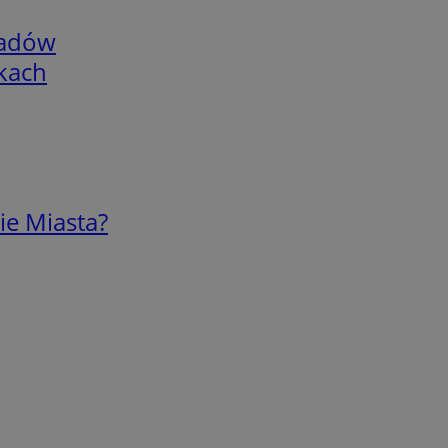
adów
skach
ie Miasta?