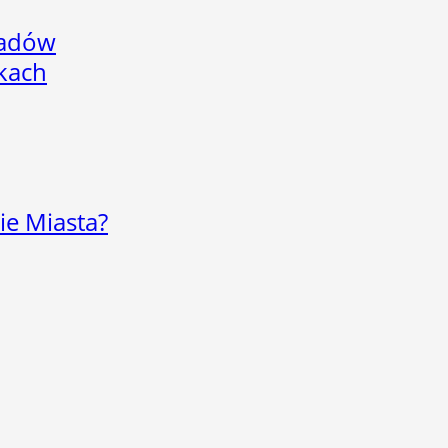
adów
skach
ie Miasta?