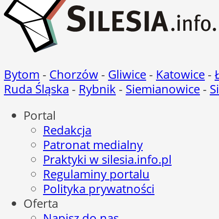
Bytom
-
Chorzów
-
Gliwice
-
Katowice
-
Ruda Śląska
-
Rybnik
-
Siemianowice
-
S
Portal
Redakcja
Patronat medialny
Praktyki w silesia.info.pl
Regulaminy portalu
Polityka prywatności
Oferta
Napisz do nas