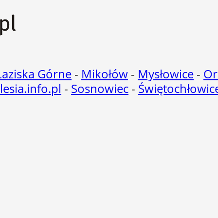
Łaziska Górne
-
Mikołów
-
Mysłowice
-
Or
ilesia.info.pl
-
Sosnowiec
-
Świętochłowic