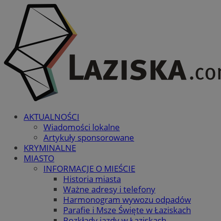
AKTUALNOŚCI
Wiadomości lokalne
Artykuły sponsorowane
KRYMINALNE
MIASTO
INFORMACJE O MIEŚCIE
Historia miasta
Ważne adresy i telefony
Harmonogram wywozu odpadów
Parafie i Msze Święte w Łaziskach
Rozkłady jazdy w Łaziskach