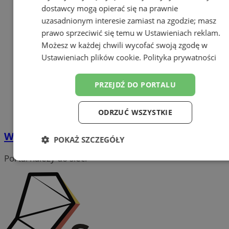
dostawcy mogą opierać się na prawnie
uzasadnionym interesie zamiast na zgodzie; masz
prawo sprzeciwić się temu w
Ustawieniach reklam
.
Możesz w każdej chwili wycofać swoją zgodę w
Ustawieniach plików cookie
.
Polityka prywatności
PRZEJDŹ DO PORTALU
ODRZUĆ WSZYSTKIE
Waloryzacja - dlaczego do niej dochodzi?
POKAŻ SZCZEGÓŁY
Portal należy do sieci
Niezbędne
Wydajność
Targetowanie
Funkcjonalność
Niesklasyfikowane