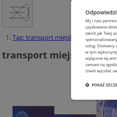
Odpowiedzia
My i nasi partne
uzyskiwania dost
takich jak Twój a
Tag: transport miejski
spersonalizowanyc
usług.
Dostawcy s
transport miejski (2)
w tym wykorzysty
wyłącznie tej wi
zamiast na zgodz
chwili wycofać s
POKAŻ SZCZ
Niezbędne