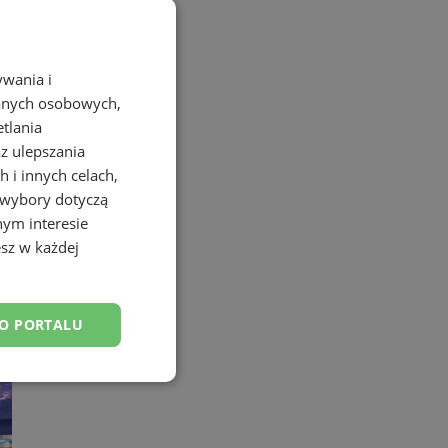
ywania i
danych osobowych,
etlania
az ulepszania
 i innych celach,
 wybory dotyczą
nym interesie
sz w każdej
DO PORTALU
esklasyfikowane