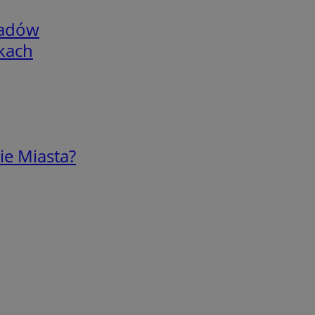
adów
skach
ie Miasta?