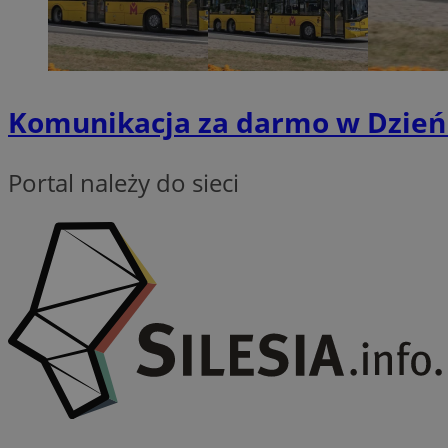
INGRESSCOOKIE
Komunikacja za darmo w Dzień 
euds
Portal należy do sieci
__cf_bm
CookieScriptConse
li_gc
Nazwa