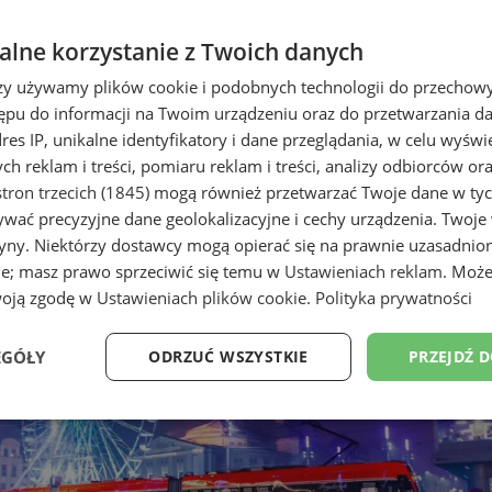
lne korzystanie z Twoich danych
rzy używamy plików cookie i podobnych technologii do przechow
ępu do informacji na Twoim urządzeniu oraz do przetwarzania 
dres IP, unikalne identyfikatory i dane przeglądania, w celu wyświ
h reklam i treści, pomiaru reklam i treści, analizy odbiorców or
tron trzecich (1845)
mogą również przetwarzać Twoje dane w tych
wać precyzyjne dane geolokalizacyjne i cechy urządzenia. Twoje
tryny. Niektórzy dostawcy mogą opierać się na prawnie uzasadnio
ie; masz prawo sprzeciwić się temu w
Ustawieniach reklam
. Może
woją zgodę w
Ustawieniach plików cookie
.
Polityka prywatności
EGÓŁY
ODRZUĆ WSZYSTKIE
PRZEJDŹ 
Wydajność
Targetowanie
Funkcjonalność
Ni