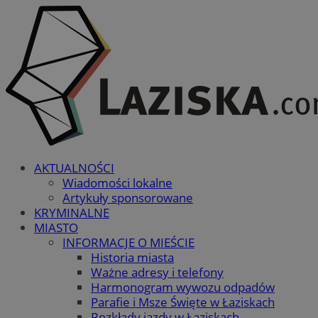
AKTUALNOŚCI
Wiadomości lokalne
Artykuły sponsorowane
KRYMINALNE
MIASTO
INFORMACJE O MIEŚCIE
Historia miasta
Ważne adresy i telefony
Harmonogram wywozu odpadów
Parafie i Msze Święte w Łaziskach
Rozkłady jazdy w Łaziskach