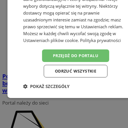
wybory dotyczą wyłącznie tej witryny. Niektórzy
dostawcy mogą opierać się na prawnie
uzasadnionym interesie zamiast na zgodzie; masz
prawo sprzeciwić się temu w
Ustawieniach reklam
.
Możesz w każdej chwili wycofać swoją zgodę w
Ustawieniach plików cookie
.
Polityka prywatności
PRZEJDŹ DO PORTALU
ODRZUĆ WSZYSTKIE
Pogoda na Sylwestra i Nowy Rok – jakie
będą pierwsze godziny 2026 roku w
POKAŻ SZCZEGÓŁY
województwie śląskim?
Niezbędne
Wydajność
Targetowanie
Portal należy do sieci
Funkcjonalność
Niesklasyfikowane