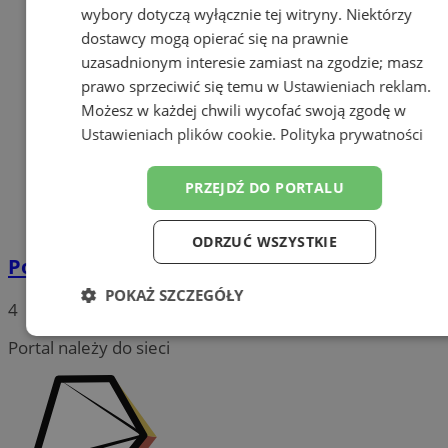
wybory dotyczą wyłącznie tej witryny. Niektórzy
dostawcy mogą opierać się na prawnie
uzasadnionym interesie zamiast na zgodzie; masz
prawo sprzeciwić się temu w
Ustawieniach reklam
.
Możesz w każdej chwili wycofać swoją zgodę w
Ustawieniach plików cookie
.
Polityka prywatności
PRZEJDŹ DO PORTALU
ODRZUĆ WSZYSTKIE
Poznajcie łaziski Klub Skata MDK BOLKO!
POKAŻ SZCZEGÓŁY
4
Niezbędne
Wydajność
Targetowanie
Portal należy do sieci
Funkcjonalność
Niesklasyfikowane