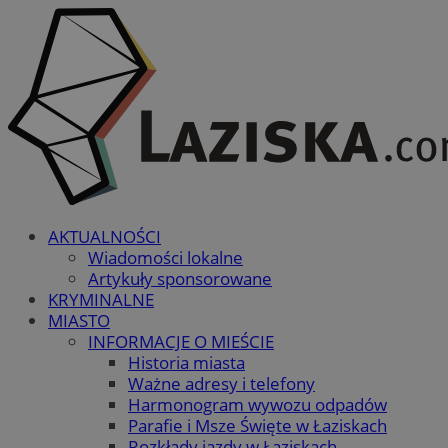
AKTUALNOŚCI
Wiadomości lokalne
Artykuły sponsorowane
KRYMINALNE
MIASTO
INFORMACJE O MIEŚCIE
Historia miasta
Ważne adresy i telefony
Harmonogram wywozu odpadów
Parafie i Msze Święte w Łaziskach
Rozkłady jazdy w Łaziskach