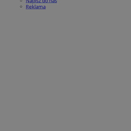
Napisz do nas
Reklama
Google Privacy Policy
suid
1 rok
Simplifi Holdings
Inc.
.simpli.fi