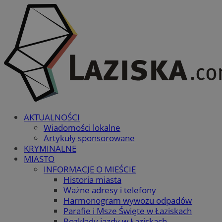
AKTUALNOŚCI
Wiadomości lokalne
Artykuły sponsorowane
KRYMINALNE
MIASTO
INFORMACJE O MIEŚCIE
Historia miasta
Ważne adresy i telefony
Harmonogram wywozu odpadów
Parafie i Msze Święte w Łaziskach
Rozkłady jazdy w Łaziskach