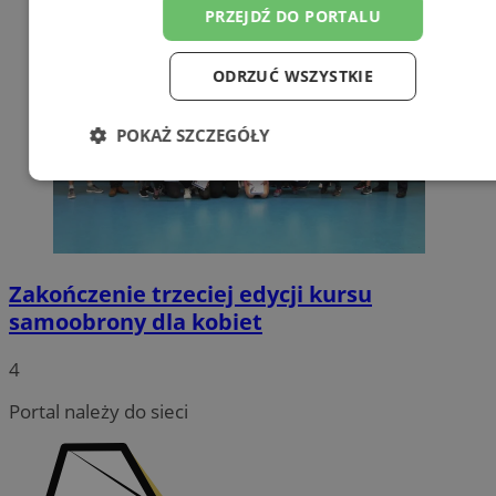
PRZEJDŹ DO PORTALU
ODRZUĆ WSZYSTKIE
POKAŻ SZCZEGÓŁY
Niezbędne
Wydajność
Targetowanie
Funkcjonalność
Niesklasyfikowane
Zakończenie trzeciej edycji kursu
samoobrony dla kobiet
4
Portal należy do sieci
Niezbędne
Wydajność
Targetowanie
Funkcjonalność
Niesklasyfikowane