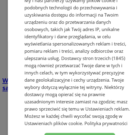
My i nasi partnerzy używamy plików cookie i
podobnych technologii do przechowywania i
uzyskiwania dostępu do informacji na Twoim
urządzeniu oraz do przetwarzania danych
osobowych, takich jak Twój adres IP, unikalne
identyfikatory i dane przeglądania, w celu
wyświetlania spersonalizowanych reklam i treści,
pomiaru reklam i treści, analizy odbiorców oraz
ulepszania usług.
Dostawcy stron trzecich (1845)
mogą również przetwarzać Twoje dane w tych i
innych celach, w tym wykorzystywać precyzyjne
W Łaziskach Górnych startuje kurs
dane geolokalizacyjne i cechy urządzenia. Twoje
samoobrony dla kobiet!
wybory dotyczą wyłącznie tej witryny. Niektórzy
dostawcy mogą opierać się na prawnie
uzasadnionym interesie zamiast na zgodzie; masz
prawo sprzeciwić się temu w
Ustawieniach reklam
.
Możesz w każdej chwili wycofać swoją zgodę w
Ustawieniach plików cookie
.
Polityka prywatności