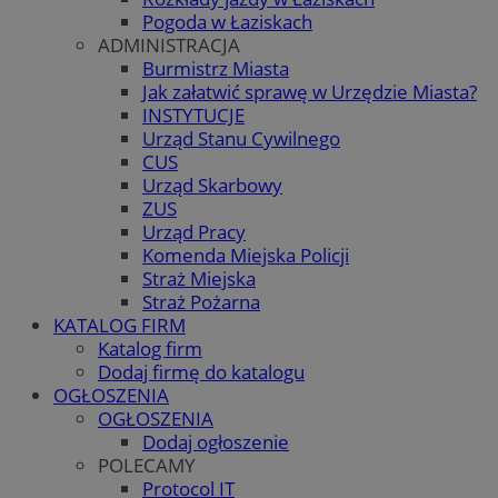
Pogoda w Łaziskach
ADMINISTRACJA
Burmistrz Miasta
Jak załatwić sprawę w Urzędzie Miasta?
INSTYTUCJE
Urząd Stanu Cywilnego
CUS
Urząd Skarbowy
ZUS
Urząd Pracy
Komenda Miejska Policji
Straż Miejska
Straż Pożarna
KATALOG FIRM
Katalog firm
Dodaj firmę do katalogu
OGŁOSZENIA
OGŁOSZENIA
Dodaj ogłoszenie
POLECAMY
Protocol IT