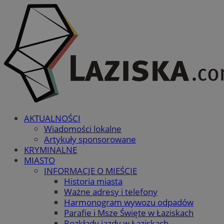
AKTUALNOŚCI
Wiadomości lokalne
Artykuły sponsorowane
KRYMINALNE
MIASTO
INFORMACJE O MIEŚCIE
Historia miasta
Ważne adresy i telefony
Harmonogram wywozu odpadów
Parafie i Msze Święte w Łaziskach
Rozkłady jazdy w Łaziskach