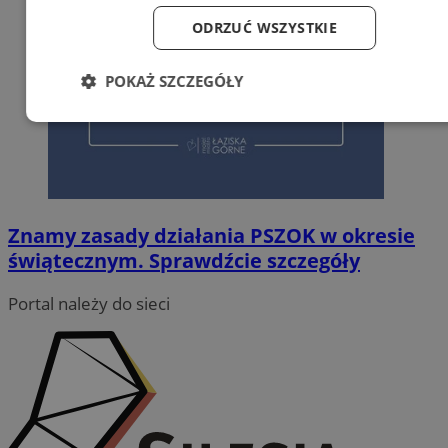
ODRZUĆ WSZYSTKIE
POKAŻ SZCZEGÓŁY
Niezbędne
Wydajność
Targetowanie
Funkcjonalność
Niesklasyfikowane
Znamy zasady działania PSZOK w okresie
świątecznym. Sprawdźcie szczegóły
Portal należy do sieci
Niezbędne
Wydajność
Targetowanie
Funkcjonalność
Niesklasyfikowane
Niezbędne pliki cookie umożliwiają korzystanie z podstawowych
funkcji strony internetowej, takich jak logowanie użytkownika i
zarządzanie kontem. Bez niezbędnych plików cookie nie można