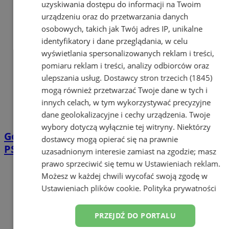
uzyskiwania dostępu do informacji na Twoim
urządzeniu oraz do przetwarzania danych
osobowych, takich jak Twój adres IP, unikalne
identyfikatory i dane przeglądania, w celu
wyświetlania spersonalizowanych reklam i treści,
pomiaru reklam i treści, analizy odbiorców oraz
ulepszania usług.
Dostawcy stron trzecich (1845)
mogą również przetwarzać Twoje dane w tych i
innych celach, w tym wykorzystywać precyzyjne
dane geolokalizacyjne i cechy urządzenia. Twoje
wybory dotyczą wyłącznie tej witryny. Niektórzy
Godziny otwarcia i zasady korzystania z
dostawcy mogą opierać się na prawnie
PSZOK w Łaziskach Górnych
uzasadnionym interesie zamiast na zgodzie; masz
prawo sprzeciwić się temu w
Ustawieniach reklam
.
Możesz w każdej chwili wycofać swoją zgodę w
Ustawieniach plików cookie
.
Polityka prywatności
PRZEJDŹ DO PORTALU