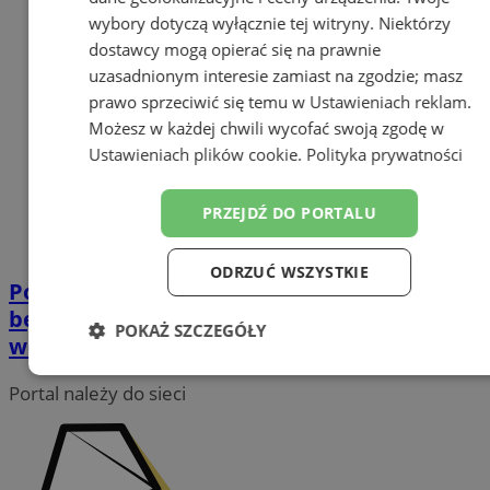
wybory dotyczą wyłącznie tej witryny. Niektórzy
dostawcy mogą opierać się na prawnie
uzasadnionym interesie zamiast na zgodzie; masz
prawo sprzeciwić się temu w
Ustawieniach reklam
.
Możesz w każdej chwili wycofać swoją zgodę w
Ustawieniach plików cookie
.
Polityka prywatności
PRZEJDŹ DO PORTALU
ODRZUĆ WSZYSTKIE
Pogoda na Sylwestra i Nowy Rok – jakie
będą pierwsze godziny 2026 roku w
POKAŻ SZCZEGÓŁY
województwie śląskim?
Niezbędne
Wydajność
Targetowanie
Portal należy do sieci
Funkcjonalność
Niesklasyfikowane