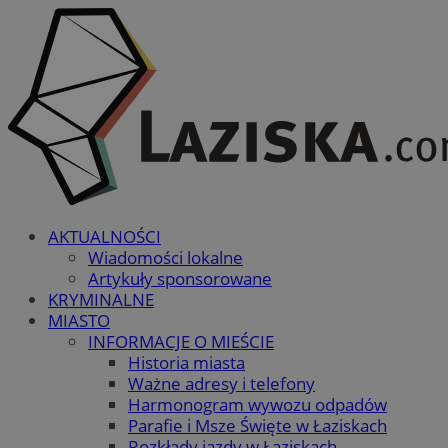
AKTUALNOŚCI
Wiadomości lokalne
Artykuły sponsorowane
KRYMINALNE
MIASTO
INFORMACJE O MIEŚCIE
Historia miasta
Ważne adresy i telefony
Harmonogram wywozu odpadów
Parafie i Msze Święte w Łaziskach
Rozkłady jazdy w Łaziskach