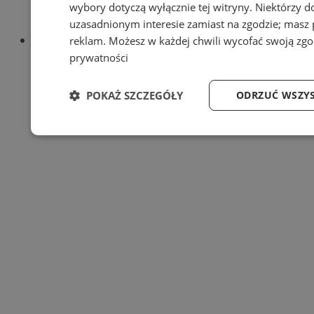
wybory dotyczą wyłącznie tej witryny. Niektórzy 
Regulaminy portalu
uzasadnionym interesie zamiast na zgodzie; masz
Polityka prywatności
Oferta
reklam
. Możesz w każdej chwili wycofać swoją zg
Napisz do nas
prywatności
Reklama
POKAŻ SZCZEGÓŁY
ODRZUĆ WSZYS
Niezbędne
Wydajność
Targetowa
Niezbędne
Wydajność
Targetowanie
Niezbędne pliki cookie umożliwiają korzystanie z podstawowych f
użytkownika i zarządzanie kontem. Bez niezbędnych plików cooki
Ok
Nazwa
Provider
/
Domena
przech