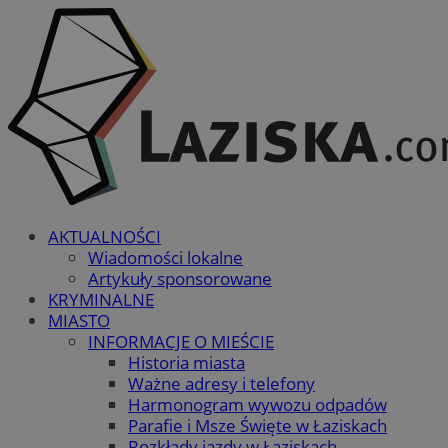
AKTUALNOŚCI
Wiadomości lokalne
Artykuły sponsorowane
KRYMINALNE
MIASTO
INFORMACJE O MIEŚCIE
Historia miasta
Ważne adresy i telefony
Harmonogram wywozu odpadów
Parafie i Msze Święte w Łaziskach
Rozkłady jazdy w Łaziskach