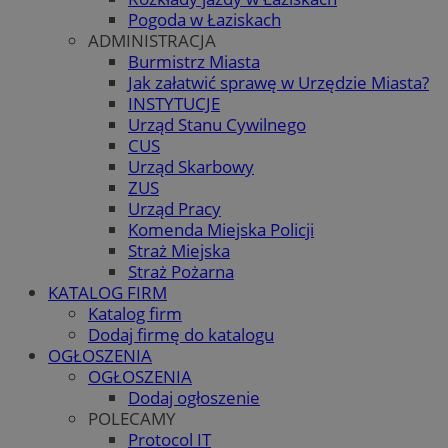
Pogoda w Łaziskach
ADMINISTRACJA
Burmistrz Miasta
Jak załatwić sprawę w Urzędzie Miasta?
INSTYTUCJE
Urząd Stanu Cywilnego
CUS
Urząd Skarbowy
ZUS
Urząd Pracy
Komenda Miejska Policji
Straż Miejska
Straż Pożarna
KATALOG FIRM
Katalog firm
Dodaj firmę do katalogu
OGŁOSZENIA
OGŁOSZENIA
Dodaj ogłoszenie
POLECAMY
Protocol IT