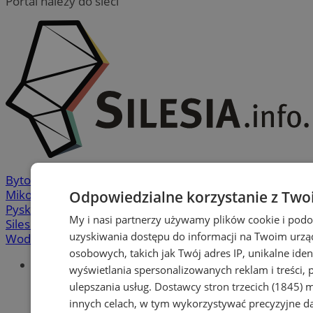
Portal należy do sieci
Bytom
-
Chorzów
-
Gliwice
-
Katowice
-
Łaziska Górne
-
Mikołów
-
Mysłowice
-
Orzesze
-
Piekary Śląskie
-
Odpowiedzialne korzystanie z Two
Pyskowice
-
Ruda Śląska
-
Rybnik
-
Siemianowice
-
My i nasi partnerzy używamy plików cookie i pod
Silesia.info.pl
-
Sosnowiec
-
Świętochłowice
-
Tychy
-
uzyskiwania dostępu do informacji na Twoim urzą
Wodzisław
-
Zabrze
-
Żory
osobowych, takich jak Twój adres IP, unikalne iden
Portal
wyświetlania spersonalizowanych reklam i treści, p
Redakcja
ulepszania usług.
Dostawcy stron trzecich (1845)
mo
Patronat medialny
innych celach, w tym wykorzystywać precyzyjne da
Praktyki w silesia.info.pl