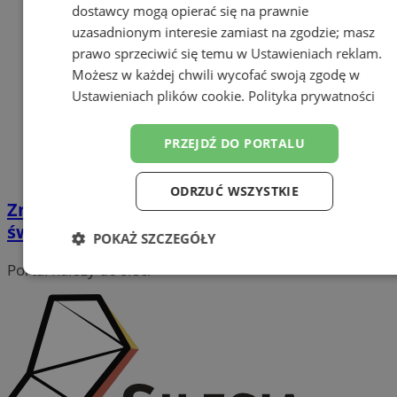
dostawcy mogą opierać się na prawnie
uzasadnionym interesie zamiast na zgodzie; masz
prawo sprzeciwić się temu w
Ustawieniach reklam
.
Możesz w każdej chwili wycofać swoją zgodę w
Ustawieniach plików cookie
.
Polityka prywatności
PRZEJDŹ DO PORTALU
ODRZUĆ WSZYSTKIE
Znamy zasady działania PSZOK w okresie
świątecznym. Sprawdźcie szczegóły
POKAŻ SZCZEGÓŁY
Portal należy do sieci
Niezbędne
Wydajność
Targetowanie
Funkcjonalność
Niesklasyfikowane