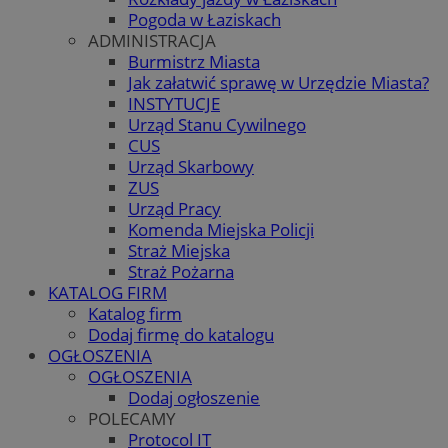
Pogoda w Łaziskach
ADMINISTRACJA
Burmistrz Miasta
Jak załatwić sprawę w Urzędzie Miasta?
INSTYTUCJE
Urząd Stanu Cywilnego
CUS
Urząd Skarbowy
ZUS
Urząd Pracy
Komenda Miejska Policji
Straż Miejska
Straż Pożarna
KATALOG FIRM
Katalog firm
Dodaj firmę do katalogu
OGŁOSZENIA
OGŁOSZENIA
Dodaj ogłoszenie
POLECAMY
Protocol IT