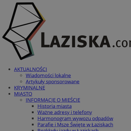
AKTUALNOŚCI
Wiadomości lokalne
Artykuły sponsorowane
KRYMINALNE
MIASTO
INFORMACJE O MIEŚCIE
Historia miasta
Ważne adresy i telefony
Harmonogram wywozu odpadów
Parafie i Msze Święte w Łaziskach
Rozkłady jazdy w Łaziskach