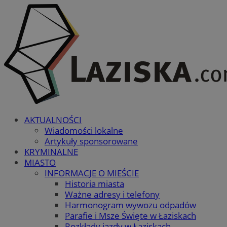
AKTUALNOŚCI
Wiadomości lokalne
Artykuły sponsorowane
KRYMINALNE
MIASTO
INFORMACJE O MIEŚCIE
Historia miasta
Ważne adresy i telefony
Harmonogram wywozu odpadów
Parafie i Msze Święte w Łaziskach
Rozkłady jazdy w Łaziskach