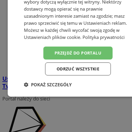
wybory dotyczą wyłącznie tej witryny. Niektórzy
dostawcy mogą opierać się na prawnie
uzasadnionym interesie zamiast na zgodzie; masz
prawo sprzeciwić się temu w
Ustawieniach reklam
.
Możesz w każdej chwili wycofać swoją zgodę w
Ustawieniach plików cookie
.
Polityka prywatności
PRZEJDŹ DO PORTALU
ODRZUĆ WSZYSTKIE
Usługi sprzątające – pozwól innym zadbać o
POKAŻ SZCZEGÓŁY
Twój ogród
Niezbędne
Wydajność
Targetowanie
Portal należy do sieci
Funkcjonalność
Niesklasyfikowane