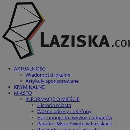
AKTUALNOŚCI
Wiadomości lokalne
Artykuły sponsorowane
KRYMINALNE
MIASTO
INFORMACJE O MIEŚCIE
Historia miasta
Ważne adresy i telefony
Harmonogram wywozu odpadów
Parafie i Msze Święte w Łaziskach
Rozkłady jazdy w Łaziskach