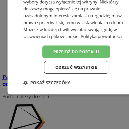
wybory dotyczą wyłącznie tej witryny. Niektórzy
dostawcy mogą opierać się na prawnie
uzasadnionym interesie zamiast na zgodzie; masz
prawo sprzeciwić się temu w
Ustawieniach reklam
.
Możesz w każdej chwili wycofać swoją zgodę w
Ustawieniach plików cookie
.
Polityka prywatności
PRZEJDŹ DO PORTALU
ODRZUĆ WSZYSTKIE
Pamiętajcie o obowiązku zgłaszania
POKAŻ SZCZEGÓŁY
odpadów zawierających azbest
Niezbędne
Wydajność
Targetowanie
Portal należy do sieci
Funkcjonalność
Niesklasyfikowane