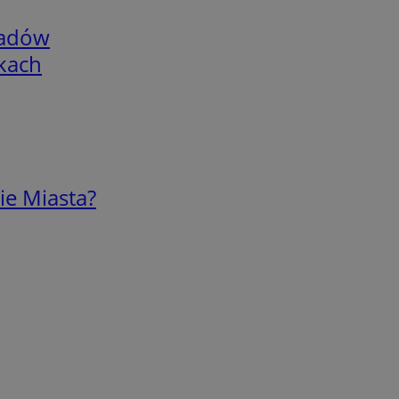
adów
skach
ie Miasta?