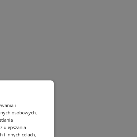
ywania i
danych osobowych,
etlania
az ulepszania
 i innych celach,