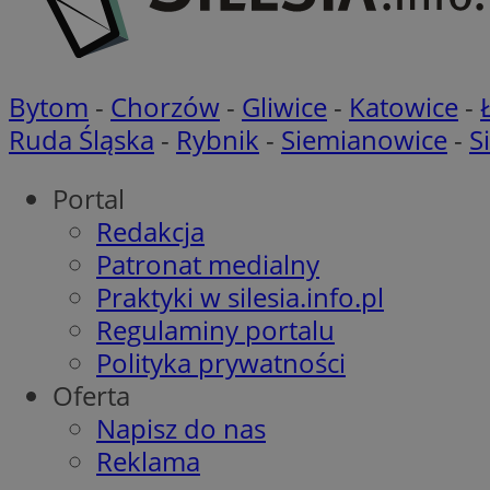
__cf_bm
CookieScriptConse
Bytom
-
Chorzów
-
Gliwice
-
Katowice
-
Ruda Śląska
-
Rybnik
-
Siemianowice
-
S
li_gc
Portal
Redakcja
Patronat medialny
Nazwa
Praktyki w silesia.info.pl
Nazwa
Nazwa
Regulaminy portalu
ustat_5q1fpXenruu
_ga_VBEXFQ7ESL
Polityka prywatności
ADK_EX_11
tuuid_lu
Oferta
ustat_wifky5Xx15n
_ga
ustat_lcx1lqx4r6x3
Napisz do nas
ustat_hp8X2ki0r9b
Reklama
tuuid_lu
__mguid_