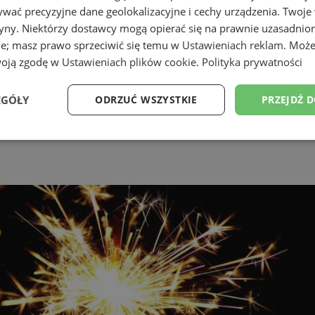
wać precyzyjne dane geolokalizacyjne i cechy urządzenia. Twoje
tryny. Niektórzy dostawcy mogą opierać się na prawnie uzasadnio
ie; masz prawo sprzeciwić się temu w
Ustawieniach reklam
. Może
woją zgodę w
Ustawieniach plików cookie
.
Polityka prywatności
EGÓŁY
ODRZUĆ WSZYSTKIE
PRZEJDŹ 
Wydajność
Targetowanie
Funkcjonalność
Ni
ezbędne
Wydajność
Targetowanie
Funkcjonalność
Niesklasyfikow
ie umożliwiają korzystanie z podstawowych funkcji strony internetowej, takich jak log
Bez niezbędnych plików cookie nie można prawidłowo korzystać ze strony internetowe
Okres
Provider
/
Domena
Opis
przechowywania