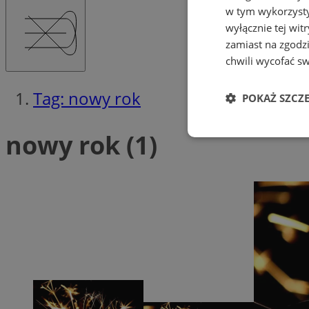
w tym wykorzysty
wyłącznie tej wi
zamiast na zgodz
chwili wycofać s
Tag: nowy rok
POKAŻ SZCZ
nowy rok (1)
Niezbędne
Ni
Niezbędne pliki cook
zarządzanie kontem. 
Nazwa