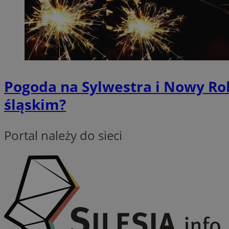
SessID
QeSessID
MvSessID
VISITOR_PRIVACY_
Pogoda na Sylwestra i Nowy Ro
śląskim?
suid
Portal należy do sieci
INGRESSCOOKIE
euds