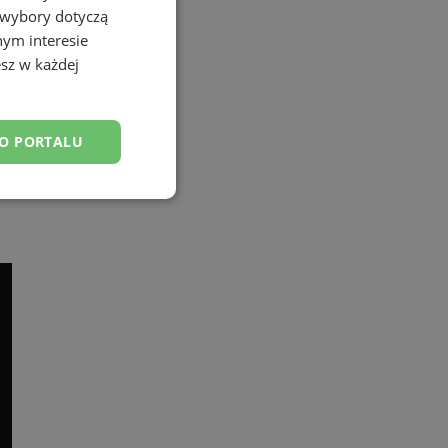
 wybory dotyczą
nym interesie
sz w każdej
DO PORTALU
esklasyfikowane
ane
owanie użytkownika i
j.