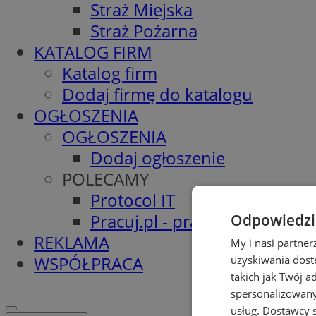
Straż Miejska
Straż Pożarna
KATALOG FIRM
Katalog firm
Dodaj firmę do katalogu
OGŁOSZENIA
OGŁOSZENIA
Dodaj ogłoszenie
POLECAMY
Protocol IT
Pracuj.pl - praca w Łaziskach
Odpowiedzia
REKLAMA
My i nasi partne
WSPÓŁPRACA
uzyskiwania dost
takich jak Twój a
spersonalizowanyc
usług.
Dostawcy s