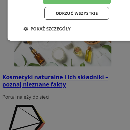
ODRZUĆ WSZYSTKIE
POKAŻ SZCZEGÓŁY
Niezbędne
Wydajność
Targetowanie
Funkcjonalność
Niesklasyfikowane
Kosmetyki naturalne i ich składniki –
poznaj nieznane fakty
Portal należy do sieci
Niezbędne
Wydajność
Targetowanie
Funkcjonalność
Niesklasyfikowane
Niezbędne pliki cookie umożliwiają korzystanie z podstawowych
funkcji strony internetowej, takich jak logowanie użytkownika i