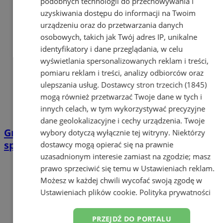
podobnych technologii do przechowywania i
uzyskiwania dostępu do informacji na Twoim
urządzeniu oraz do przetwarzania danych
osobowych, takich jak Twój adres IP, unikalne
identyfikatory i dane przeglądania, w celu
wyświetlania spersonalizowanych reklam i treści,
pomiaru reklam i treści, analizy odbiorców oraz
ulepszania usług.
Dostawcy stron trzecich (1845)
mogą również przetwarzać Twoje dane w tych i
innych celach, w tym wykorzystywać precyzyjne
dane geolokalizacyjne i cechy urządzenia. Twoje
Grupa Ł-ONE zaprasza do biblioteki na
wybory dotyczą wyłącznie tej witryny. Niektórzy
spotkanie z naturalnymi kosmetykami
dostawcy mogą opierać się na prawnie
uzasadnionym interesie zamiast na zgodzie; masz
prawo sprzeciwić się temu w
Ustawieniach reklam
.
Możesz w każdej chwili wycofać swoją zgodę w
Ustawieniach plików cookie
.
Polityka prywatności
PRZEJDŹ DO PORTALU