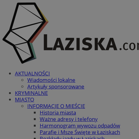
AKTUALNOŚCI
Wiadomości lokalne
Artykuły sponsorowane
KRYMINALNE
MIASTO
INFORMACJE O MIEŚCIE
Historia miasta
Ważne adresy i telefony
Harmonogram wywozu odpadów
Parafie i Msze Święte w Łaziskach
Rozkłady jazdy w Łaziskach